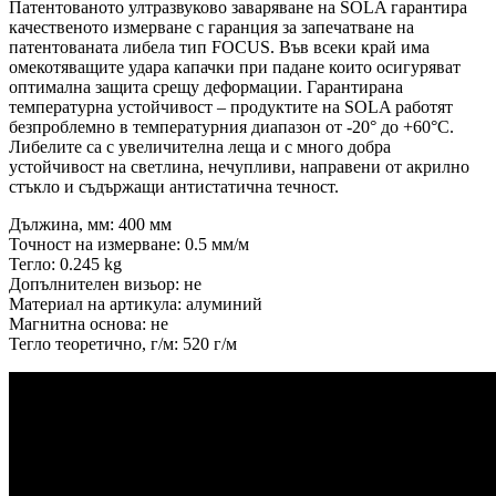
Патентованото ултразвуково заваряване на SOLA гарантира
качественото измерване с гаранция за запечатване на
патентованата либела тип FOCUS. Във всеки край има
омекотяващите удара капачки при падане които осигуряват
оптимална защита срещу деформации. Гарантирана
температурна устойчивост – продуктите на SOLA работят
безпроблемно в температурния диапазон от -20° до +60°С.
Либелите са с увеличителна леща и с много добра
устойчивост на светлина, нечупливи, направени от акрилно
стъкло и съдържащи антистатична течност.
Дължина, мм: 400 мм
Точност на измерване: 0.5 мм/м
Тегло: 0.245 kg
Допълнителен визьор: не
Материал на артикула: алуминий
Магнитна основа: не
Тегло теоретично, г/м: 520 г/м