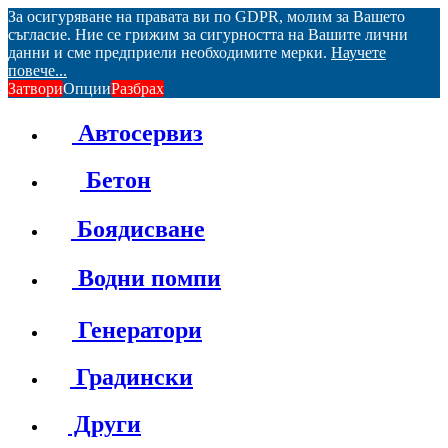
За осигуряване на правата ви по GDPR, молим за Вашето
съгласие. Ние се грижим за сигурността на Вашите лични
данни и сме предприели необходимите мерки.
Научете
повече...
Затвори
Опции
Разбрах
Автосервиз
Бетон
Боядисване
Водни помпи
Генератори
Градински
Други