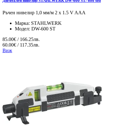
Дигитален нивелир STAHLWERK DW-600 ST/ 600 мм
Ръчен нивелир 1,0 мм/м 2 x 1.5 V AAA
Марка:
STAHLWERK
Модел:
DW-600 ST
85.00€ / 166.25лв.
60.00€ / 117.35лв.
Виж