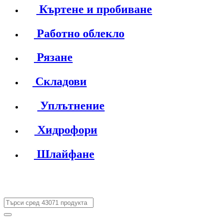
Къртене и пробиване
Работно облекло
Рязане
Складови
Уплътнение
Хидрофори
Шлайфане