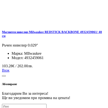
Магнитен нивелир Milwaukee REDSTICK BACKBONE 4932459061/ 40
см
Ръчен нивелир 0.029°
Марка:
MIlwaukee
Модел:
4932459061
103.28€ / 202.00лв.
Виж
Абониране
Благодарим Ви за интереса!
Ще ви уведомим при промяна на цената!