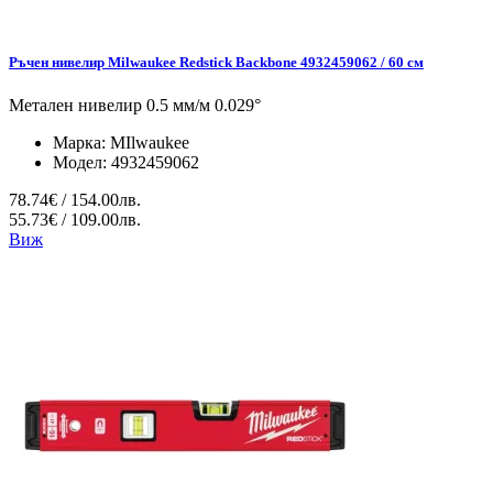
Ръчен нивелир Milwaukee Redstick Backbone 4932459062 / 60 см
Метален нивелир 0.5 мм/м 0.029°
Марка:
MIlwaukee
Модел:
4932459062
78.74€ / 154.00лв.
55.73€ / 109.00лв.
Виж