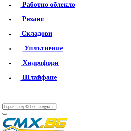
Работно облекло
Рязане
Складови
Уплътнение
Хидрофори
Шлайфане