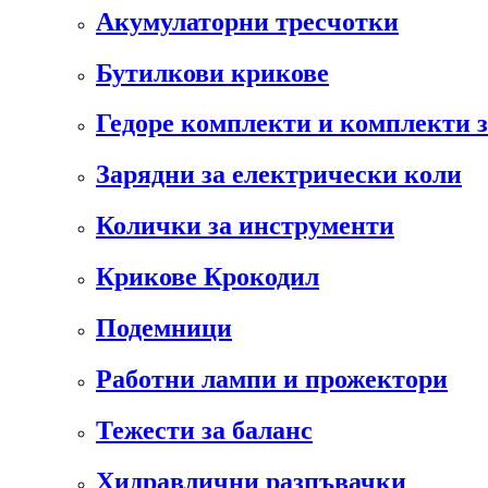
Акумулаторни тресчотки
Бутилкови крикове
Гедоре комплекти и комплекти 
Зарядни за електрически коли
Колички за инструменти
Крикове Крокодил
Подемници
Работни лампи и прожектори
Тежести за баланс
Хидравлични разпъвачки