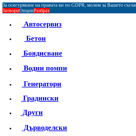
За осигуряване на правата ви по GDPR, молим за Вашето съгл
Затвори
Опции
Разбрах
Автосервиз
Бетон
Боядисване
Водни помпи
Генератори
Градински
Други
Дърводелски