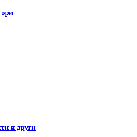
тори
ти и други