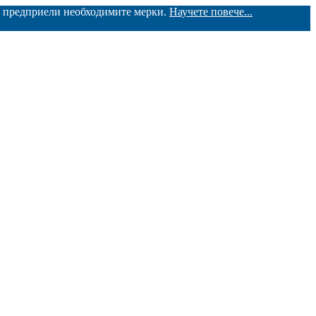
ме предприели необходимите мерки.
Научете повече...