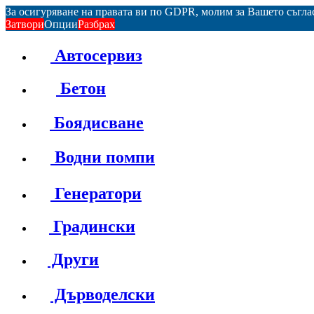
За осигуряване на правата ви по GDPR, молим за Вашето съгл
Затвори
Опции
Разбрах
Автосервиз
Бетон
Боядисване
Водни помпи
Генератори
Градински
Други
Дърводелски