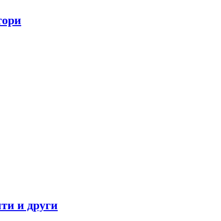
тори
ти и други