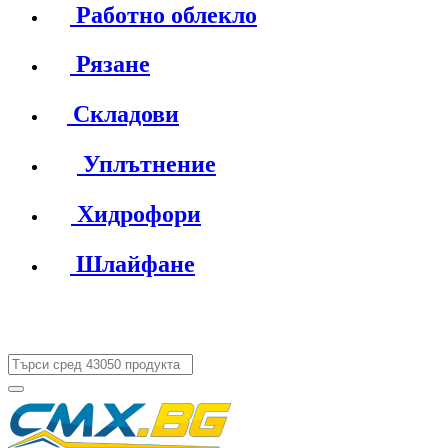
Работно облекло
Рязане
Складови
Уплътнение
Хидрофори
Шлайфане