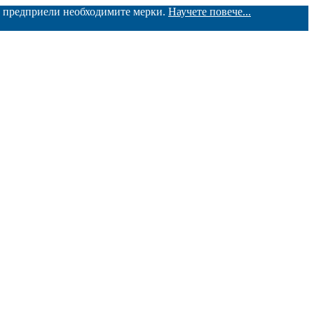
ме предприели необходимите мерки.
Научете повече...