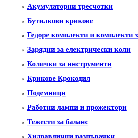
Акумулаторни тресчотки
Бутилкови крикове
Гедоре комплекти и комплекти 
Зарядни за електрически коли
Колички за инструменти
Крикове Крокодил
Подемници
Работни лампи и прожектори
Тежести за баланс
Хидравлични разпъвачки