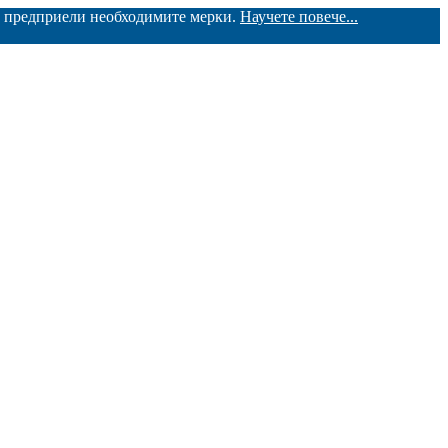
ме предприели необходимите мерки.
Научете повече...