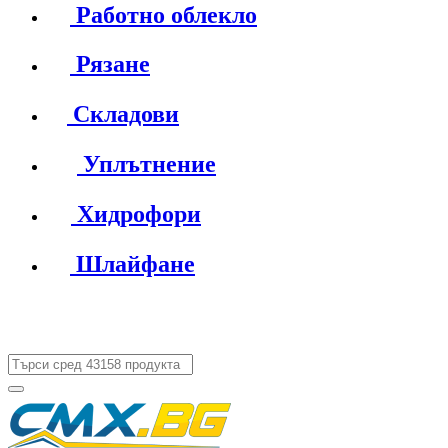
Работно облекло
Рязане
Складови
Уплътнение
Хидрофори
Шлайфане