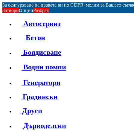
За осигуряване на правата ви по GDPR, молим за Вашето съгл
Затвори
Опции
Разбрах
Автосервиз
Бетон
Боядисване
Водни помпи
Генератори
Градински
Други
Дърводелски