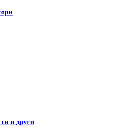
тори
ти и други