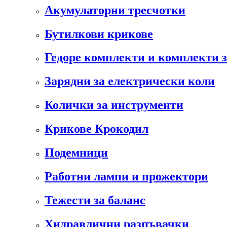
Акумулаторни тресчотки
Бутилкови крикове
Гедоре комплекти и комплекти 
Зарядни за електрически коли
Колички за инструменти
Крикове Крокодил
Подемници
Работни лампи и прожектори
Тежести за баланс
Хидравлични разпъвачки