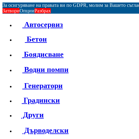
За осигуряване на правата ви по GDPR, молим за Вашето съгл
Затвори
Опции
Разбрах
Автосервиз
Бетон
Боядисване
Водни помпи
Генератори
Градински
Други
Дърводелски