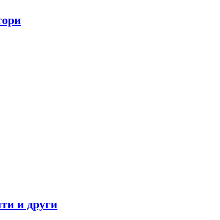
тори
ти и други