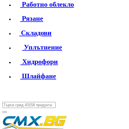
Работно облекло
Рязане
Складови
Уплътнение
Хидрофори
Шлайфане