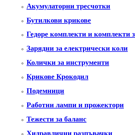
Акумулаторни тресчотки
Бутилкови крикове
Гедоре комплекти и комплекти 
Зарядни за електрически коли
Колички за инструменти
Крикове Крокодил
Подемници
Работни лампи и прожектори
Тежести за баланс
Хидравлични разпъвачки