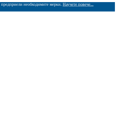
ме предприели необходимите мерки.
Научете повече...