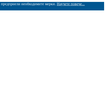
ме предприели необходимите мерки.
Научете повече...