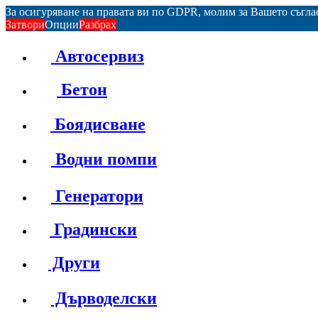
За осигуряване на правата ви по GDPR, молим за Вашето съгл
Затвори
Опции
Разбрах
Автосервиз
Бетон
Боядисване
Водни помпи
Генератори
Градински
Други
Дърводелски