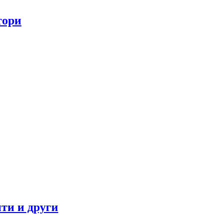
тори
ти и други