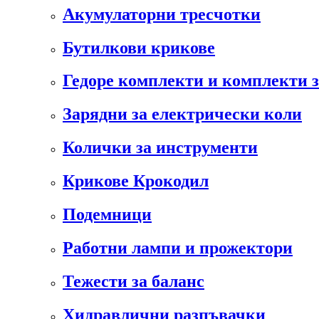
Акумулаторни тресчотки
Бутилкови крикове
Гедоре комплекти и комплекти 
Зарядни за електрически коли
Колички за инструменти
Крикове Крокодил
Подемници
Работни лампи и прожектори
Тежести за баланс
Хидравлични разпъвачки