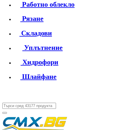
Работно облекло
Рязане
Складови
Уплътнение
Хидрофори
Шлайфане