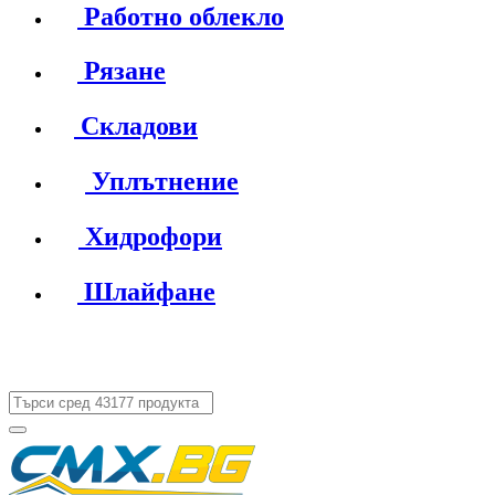
Работно облекло
Рязане
Складови
Уплътнение
Хидрофори
Шлайфане