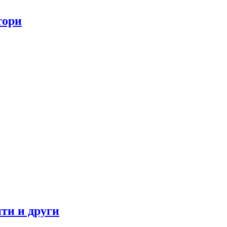
тори
ти и други