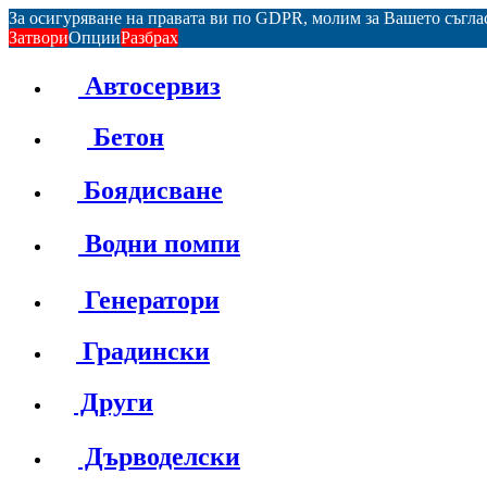
За осигуряване на правата ви по GDPR, молим за Вашето съгл
Затвори
Опции
Разбрах
Автосервиз
Бетон
Боядисване
Водни помпи
Генератори
Градински
Други
Дърводелски