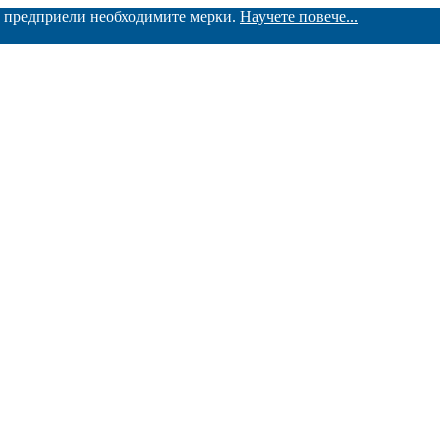
ме предприели необходимите мерки.
Научете повече...