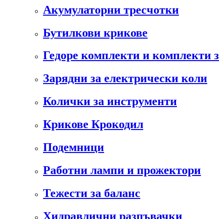
Акумулаторни тресчотки
Бутилкови крикове
Гедоре комплекти и комплекти 
Зарядни за електрически коли
Колички за инструменти
Крикове Крокодил
Подемници
Работни лампи и прожектори
Тежести за баланс
Хидравлични разпъвачки