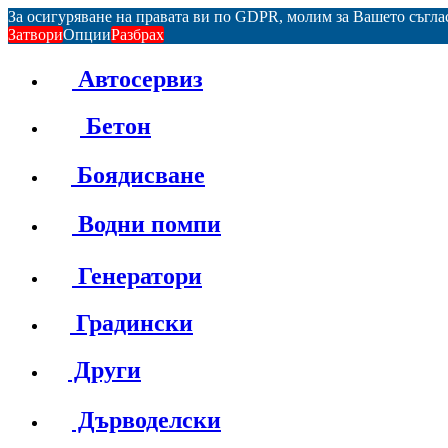
За осигуряване на правата ви по GDPR, молим за Вашето съгл
Затвори
Опции
Разбрах
Автосервиз
Бетон
Боядисване
Водни помпи
Генератори
Градински
Други
Дърводелски