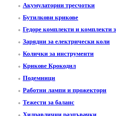
Акумулаторни тресчотки
Бутилкови крикове
Гедоре комплекти и комплекти 
Зарядни за електрически коли
Колички за инструменти
Крикове Крокодил
Подемници
Работни лампи и прожектори
Тежести за баланс
Хидравлични разпъвачки