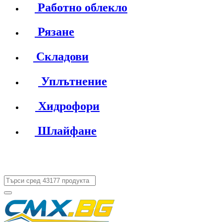
Работно облекло
Рязане
Складови
Уплътнение
Хидрофори
Шлайфане