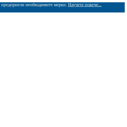
ме предприели необходимите мерки.
Научете повече...