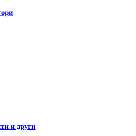
тори
ти и други