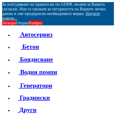
За осигуряване на правата ви по GDPR, молим за Вашето
съгласие. Ние се грижим за сигурността на Вашите лични
данни и сме предприели необходимите мерки.
Научете
повече...
Затвори
Опции
Разбрах
Автосервиз
Бетон
Боядисване
Водни помпи
Генератори
Градински
Други