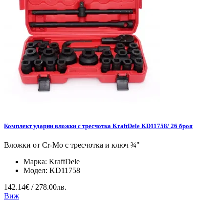
Комплект ударни вложки с тресчотка KraftDele KD11758/ 26 броя
Вложки от Cr-Mo с тресчотка и ключ ¾"
Марка:
KraftDele
Модел:
KD11758
142.14€ / 278.00лв.
Виж