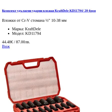
Комплект удължени ударни вложки KraftDele KD11794/ 20 броя
Вложки от Cr-V стомана ½" 10-38 мм
Марка:
KraftDele
Модел:
KD11794
44.48€ / 87.00лв.
Виж