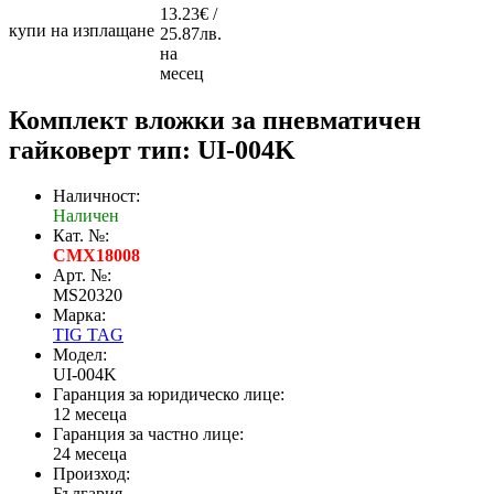
13.23€ /
купи на изплащане
25.87лв.
на
месец
Комплект вложки за пневматичен
гайковерт тип: UI-004K
Наличност:
Наличен
Кат. №:
CMX18008
Арт. №:
MS20320
Марка:
TIG TAG
Модел:
UI-004K
Гаранция за юридическо лице:
12 месеца
Гаранция за частно лице:
24 месеца
Произход:
България