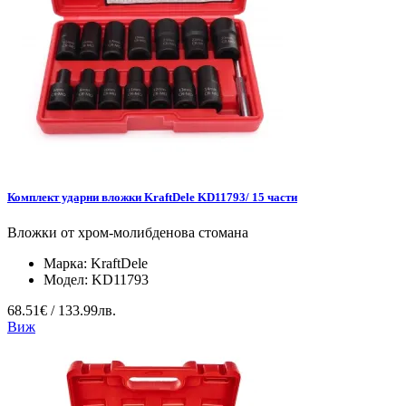
Комплект ударни вложки KraftDele KD11793/ 15 части
Вложки от хром-молибденова стомана
Марка:
KraftDele
Модел:
KD11793
68.51€ / 133.99лв.
Виж