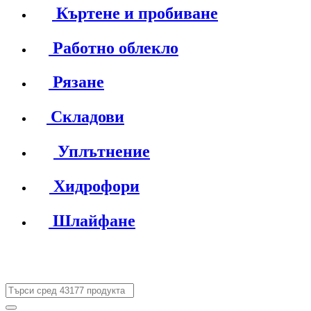
Къртене и пробиване
Работно облекло
Рязане
Складови
Уплътнение
Хидрофори
Шлайфане