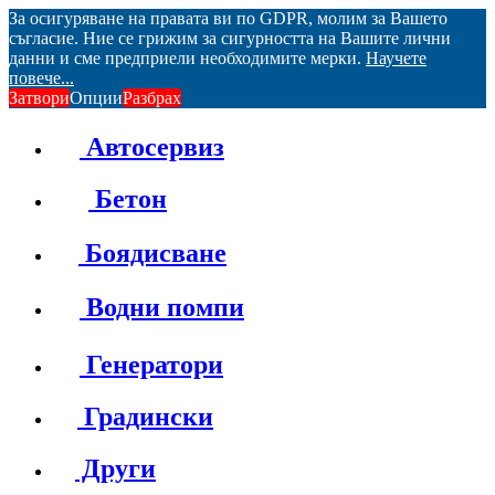
За осигуряване на правата ви по GDPR, молим за Вашето
съгласие. Ние се грижим за сигурността на Вашите лични
данни и сме предприели необходимите мерки.
Научете
повече...
Затвори
Опции
Разбрах
Автосервиз
Бетон
Боядисване
Водни помпи
Генератори
Градински
Други