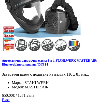
Автоматична заваръчна маска 3-в-1 STAHLWERK MASTER AIR/
Bluetooth/дистанционно/ DIN 14
Заваръчен шлем с подаване на въздух 116 x 81 мм...
Марка:
STAHLWERK
Модел:
MASTER AIR
650.00€ / 1271.29лв.
Виж