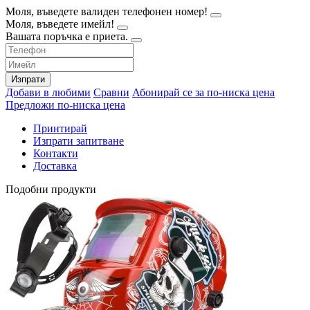
Моля, въведете валиден телефонен номер!
Моля, въведете имейл!
Вашата поръчка е приета.
Изпрати
Добави в любими
Сравни
Абонирай се за по-ниска цена
Предложи по-ниска цена
Принтирай
Изпрати запитване
Контакти
Доставка
Подобни продукти