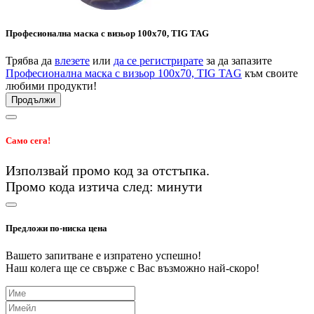
Професионална маска с визьор 100х70, TIG TAG
Трябва да
влезете
или
да се регистрирате
за да запазите
Професионална маска с визьор 100х70, TIG TAG
към своите
любими продукти!
Продължи
Само сега!
Използвай промо код
за
отстъпка.
Промо кода изтича след:
минути
Предложи по-ниска цена
Вашето запитване е изпратено успешно!
Наш колега ще се свърже с Вас възможно най-скоро!