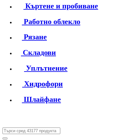
Къртене и пробиване
Работно облекло
Рязане
Складови
Уплътнение
Хидрофори
Шлайфане