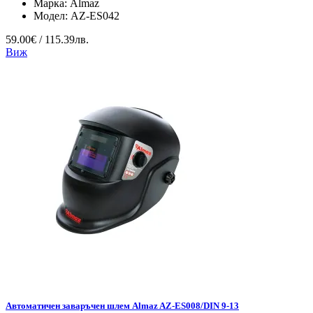
Марка:
Almaz
Модел:
AZ-ES042
59.00€ / 115.39лв.
Виж
Автоматичен заваръчен шлем Almaz AZ-ES008/DIN 9-13