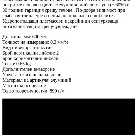
покритие в червен цвят . Нечупливи либели с лупа (+ 60%) и
30 години гаранция срещу течове . По-добра видимост при
слаба светлина, чрез специална подложка в либелите .
Ударопоглъщащи плстмасови накрайници осигуряващи
оптимална защита срещу увреждане.
Дължина, мм: 600 мм
Точност на измерване: 0.3 мм/м
Вид нивелир: тип кутия
Брой вертикални либели: 2
Брой хоризонтални либели: 1
Тегло: 0.65 kg
Допълнителен визьор: не
Уред за отчитане на ъгъл: не
Материал на артикула: алуминий
Магнитна основа: не
Тегло теоретично, г/м: 890 г/м