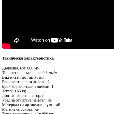
Техническа характеристика
Дължина, мм: 600 мм
Точност на измерване: 0.3 мм/м
Вид нивелир: тип кутия
Брой вертикални либели: 2
Брой хоризонтални либели: 1
Тегло: 0.65 kg
Допълнителен визьор: не
Уред за отчитане на ъгъл: не
Материал на артикула: алуминий
Магнитна основа: не
Тегло теоретично, г/м: 890 г/м