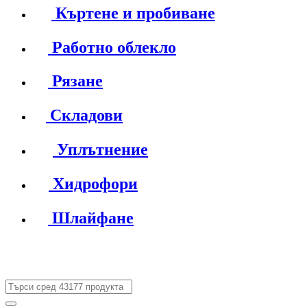
Къртене и пробиване
Работно облекло
Рязане
Складови
Уплътнение
Хидрофори
Шлайфане