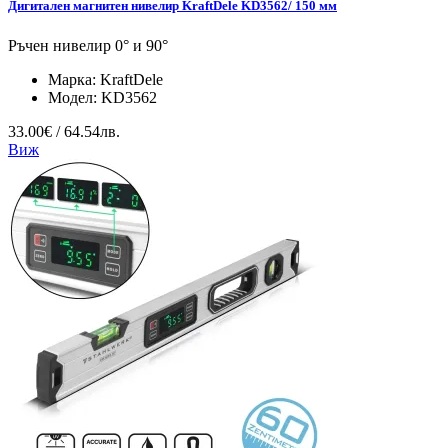
Дигитален магнитен нивелир KraftDele KD3562/ 150 мм
Ръчен нивелир 0° и 90°
Марка:
KraftDele
Модел:
KD3562
33.00€ / 64.54лв.
Виж