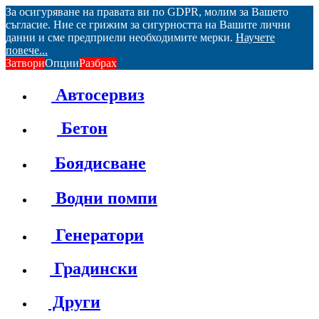
За осигуряване на правата ви по GDPR, молим за Вашето
съгласие. Ние се грижим за сигурността на Вашите лични
данни и сме предприели необходимите мерки.
Научете
повече...
Затвори
Опции
Разбрах
Автосервиз
Бетон
Боядисване
Водни помпи
Генератори
Градински
Други