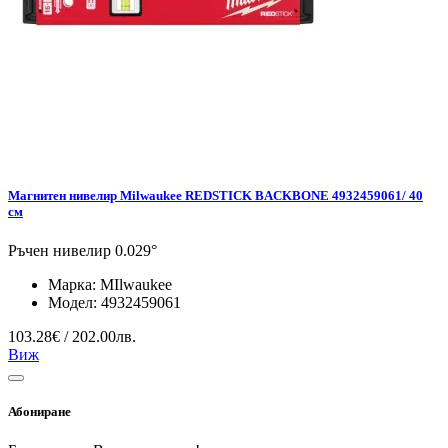
Магнитен нивелир Milwaukee REDSTICK BACKBONE 4932459061/ 40
см
Ръчен нивелир 0.029°
Марка:
MIlwaukee
Модел:
4932459061
103.28€ / 202.00лв.
Виж
Абониране