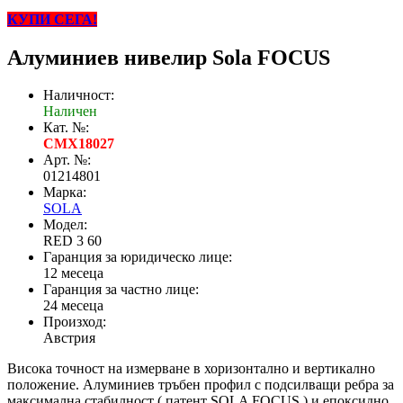
КУПИ СЕГА!
Алуминиев нивелир Sola FOCUS
Наличност:
Наличен
Кат. №:
CMX18027
Арт. №:
01214801
Марка:
SOLA
Модел:
RED 3 60
Гаранция за юридическо лице:
12 месеца
Гаранция за частно лице:
24 месеца
Произход:
Австрия
Висока точност на измерване в хоризонтално и вертикално
положение. Алуминиев тръбен профил с подсилващи ребра за
максимална стабилност ( патент SOLA FOCUS ) и епоксидно