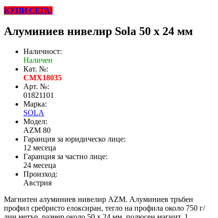
КУПИ СЕГА!
Алуминиев нивелир Sola 50 x 24 мм
Наличност:
Наличен
Кат. №:
CMX18035
Арт. №:
01821101
Марка:
SOLA
Модел:
AZM 80
Гаранция за юридическо лице:
12 месеца
Гаранция за частно лице:
24 месеца
Произход:
Австрия
Mагнитен алуминиев нивелир AZM. Алуминиев тръбен
профил сребристо елоксиран, тегло на профила около 750 г/
лин.метър, размер около 50 x 24 мм, полюсен магнит. 1