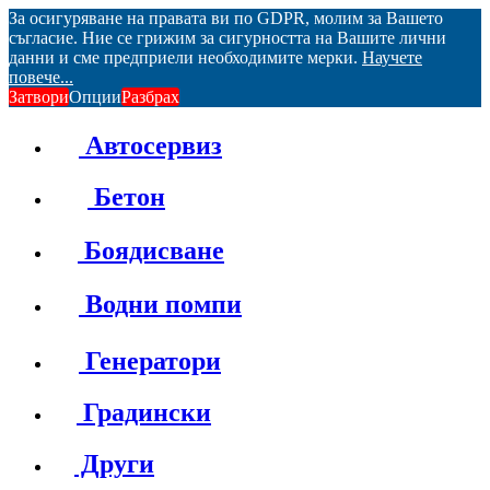
За осигуряване на правата ви по GDPR, молим за Вашето
съгласие. Ние се грижим за сигурността на Вашите лични
данни и сме предприели необходимите мерки.
Научете
повече...
Затвори
Опции
Разбрах
Автосервиз
Бетон
Боядисване
Водни помпи
Генератори
Градински
Други