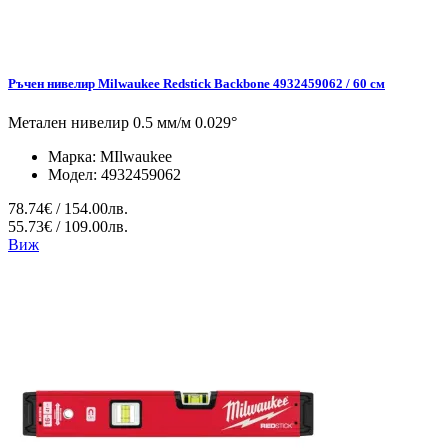
Ръчен нивелир Milwaukee Redstick Backbone 4932459062 / 60 см
Метален нивелир 0.5 мм/м 0.029°
Марка:
MIlwaukee
Модел:
4932459062
78.74€ / 154.00лв.
55.73€ / 109.00лв.
Виж