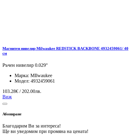
Магнитен нивелир Milwaukee REDSTICK BACKBONE 4932459061/ 40
см
Ръчен нивелир 0.029°
Марка:
MIlwaukee
Модел:
4932459061
103.28€ / 202.00лв.
Виж
Абониране
Благодарим Ви за интереса!
Ще ви уведомим при промяна на цената!