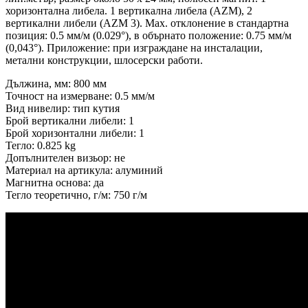
хоризонтална либела. 1 вертикална либела (AZM), 2
вертикални либели (AZM 3). Мax. отклонение в стандартна
позиция: 0.5 мм/м (0.029°), в обърнато положение: 0.75 мм/м
(0,043°). Приложение: при изграждане на инсталации,
метални конструкции, шлосерски работи.
Дължина, мм: 800 мм
Точност на измерване: 0.5 мм/м
Вид нивелир: тип кутия
Брой вертикални либели: 1
Брой хоризонтални либели: 1
Тегло: 0.825 kg
Допълнителен визьор: не
Материал на артикула: алуминий
Магнитна основа: да
Тегло теоретично, г/м: 750 г/м