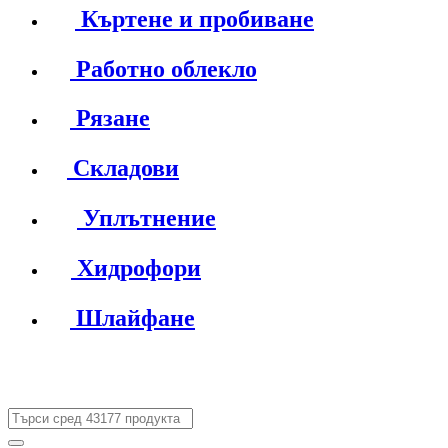
Къртене и пробиване
Работно облекло
Рязане
Складови
Уплътнение
Хидрофори
Шлайфане