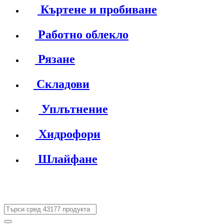
Къртене и пробиване
Работно облекло
Рязане
Складови
Уплътнение
Хидрофори
Шлайфане