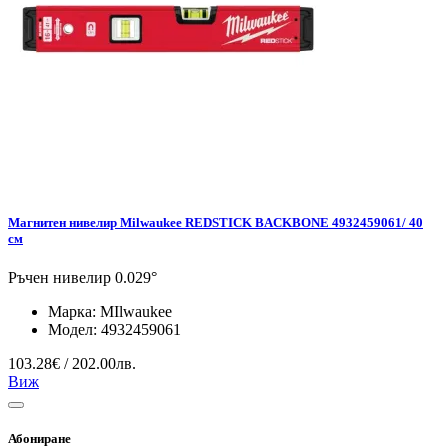
Магнитен нивелир Milwaukee REDSTICK BACKBONE 4932459061/ 40
см
Ръчен нивелир 0.029°
Марка:
MIlwaukee
Модел:
4932459061
103.28€ / 202.00лв.
Виж
Абониране