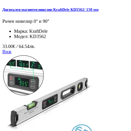
Дигитален магнитен нивелир KraftDele KD3562/ 150 мм
Ръчен нивелир 0° и 90°
Марка:
KraftDele
Модел:
KD3562
33.00€ / 64.54лв.
Виж