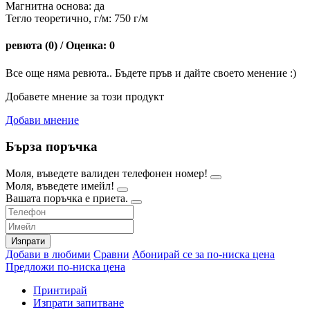
Магнитна основа: да
Тегло теоретично, г/м: 750 г/м
ревюта (0) / Оценка: 0
Все още няма ревюта.. Бъдете пръв и дайте своето менение :)
Добавете мнение за този продукт
Добави мнение
Бърза поръчка
Моля, въведете валиден телефонен номер!
Моля, въведете имейл!
Вашата поръчка е приета.
Изпрати
Добави в любими
Сравни
Абонирай се за по-ниска цена
Предложи по-ниска цена
Принтирай
Изпрати запитване