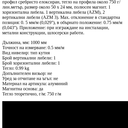
профил сребристо елоксиран, тегло на профила около 750 г/
лин.метър, размер около 50 x 24 мм, полюсен магнит. 1
хоризонтална либела. 1 вертикална либела (AZM), 2
вертикални либели (AZM 3). Мax. отклонение в стандартна
позиция: 0. 5 мм/м (0,029°), в обърнато положение: 0.75 мм/м
(0,043°). Приложение: при изграждане на инсталации,
метални конструкции, шлосерски работи.
Дължина, мм: 1000 мм
Точност на измерване: 0.5 мм/м
Вид нивелир: тип кутия
Брой вертикални либели: 1
Брой хоризонтални либели: 1
Тегло: 0.99 kg
Допълнителен визьор: не
Уред за отчитане на ъгъл: не
Материал на артикула: алуминий
Магнитна основа: да
Тегло теоретично, г/м: 750 г/м