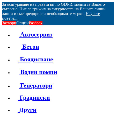
За осигуряване на правата ви по GDPR, молим за Вашето
съгласие. Ние се грижим за сигурността на Вашите лични
данни и сме предприели необходимите мерки.
Научете
повече...
Затвори
Опции
Разбрах
Автосервиз
Бетон
Боядисване
Водни помпи
Генератори
Градински
Други