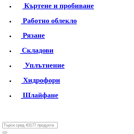
Къртене и пробиване
Работно облекло
Рязане
Складови
Уплътнение
Хидрофори
Шлайфане