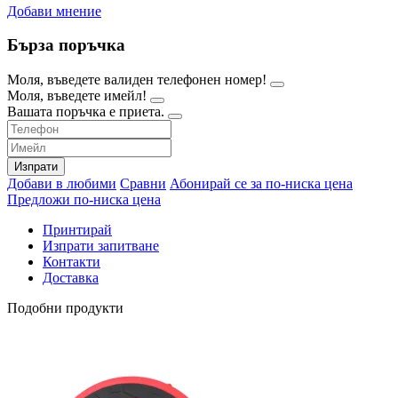
Добави мнение
Бърза поръчка
Моля, въведете валиден телефонен номер!
Моля, въведете имейл!
Вашата поръчка е приета.
Изпрати
Добави в любими
Сравни
Абонирай се за по-ниска цена
Предложи по-ниска цена
Принтирай
Изпрати запитване
Контакти
Доставка
Подобни продукти