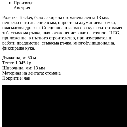
Произход:
Австрия
Ролетка Tracker, бяло лакирана стоманена лента 13 мм,
непрекъснато деление в мм, опростена алуминиева рамка,
пласмасова дръжка. Специална пласмасова кука със стомамен
зъб, сгъваема ръчка, max. отклонение: клас на точност II EG,
приложение: в пътното строителство, при измервателни
работи предимства: сгъваема ръчка, многофункционална,
фиксираща кука.
Дължина, м: 50 м
Тегло: 1.045 kg
Широчина, мм: 13 мм
Материал на лентата: стомана
Покритие: лак