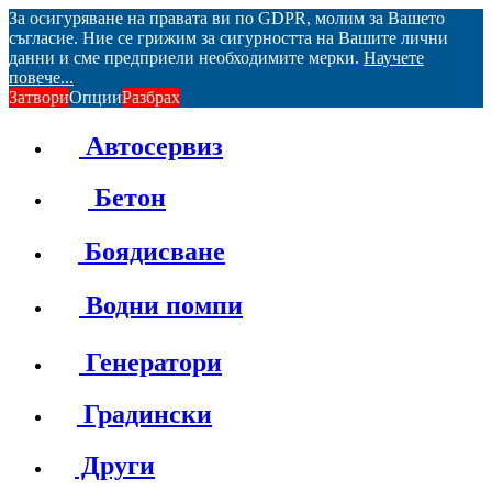
За осигуряване на правата ви по GDPR, молим за Вашето
съгласие. Ние се грижим за сигурността на Вашите лични
данни и сме предприели необходимите мерки.
Научете
повече...
Затвори
Опции
Разбрах
Автосервиз
Бетон
Боядисване
Водни помпи
Генератори
Градински
Други