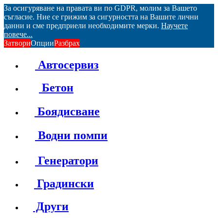
За осигуряване на правата ви по GDPR, молим за Вашето
съгласие. Ние се грижим за сигурността на Вашите лични
данни и сме предприели необходимите мерки.
Научете
повече...
Затвори
Опции
Разбрах
Автосервиз
Бетон
Боядисване
Водни помпи
Генератори
Градински
Други