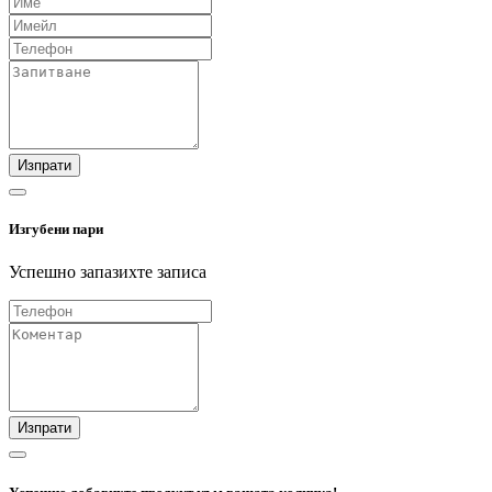
Изпрати
Изгубени пари
Успешно запазихте записа
Изпрати