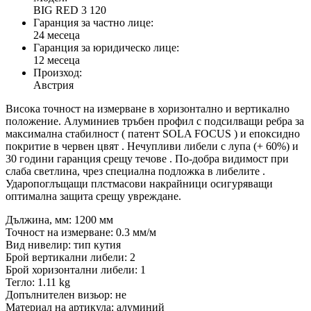
BIG RED 3 120
Гаранция за частно лице:
24 месеца
Гаранция за юридическо лице:
12 месеца
Произход:
Австрия
Висока точност на измерване в хоризонтално и вертикално
положение. Алуминиев тръбен профил с подсилващи ребра за
максимална стабилност ( патент SOLA FOCUS ) и епоксидно
покритие в червен цвят . Нечупливи либели с лупа (+ 60%) и
30 години гаранция срещу течове . По-добра видимост при
слаба светлина, чрез специална подложка в либелите .
Ударопоглъщащи плстмасови накрайници осигуряващи
оптимална защита срещу увреждане.
Дължина, мм: 1200 мм
Точност на измерване: 0.3 мм/м
Вид нивелир: тип кутия
Брой вертикални либели: 2
Брой хоризонтални либели: 1
Тегло: 1.11 kg
Допълнителен визьор: не
Материал на артикула: алуминий