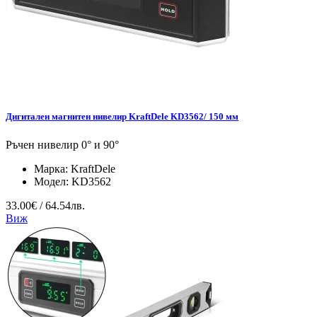
Дигитален магнитен нивелир KraftDele KD3562/ 150 мм
Ръчен нивелир 0° и 90°
Марка:
KraftDele
Модел:
KD3562
33.00€ / 64.54лв.
Виж