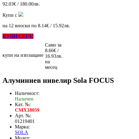
92.03€ / 180.00лв.
Купи с
на 12 вноски по 8.14€ / 15.92лв.
КУПИ СЕГА!
Само за
8.66€ /
купи на изплащане
16.93лв.
на
месец
Алуминиев нивелир Sola FOCUS
Наличност:
Наличен
Кат. №:
CMX18059
Арт. №:
01219401
Марка:
SOLA
Модел: