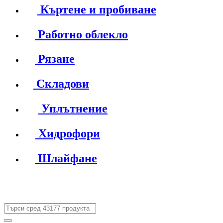
Къртене и пробиване
Работно облекло
Рязане
Складови
Уплътнение
Хидрофори
Шлайфане