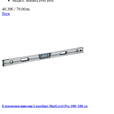
Модел:
MasterLevel Box
40.39€ / 79.00лв.
Виж
Електронен нивелир Laserliner DigiLevel Pro 100/ 100 см