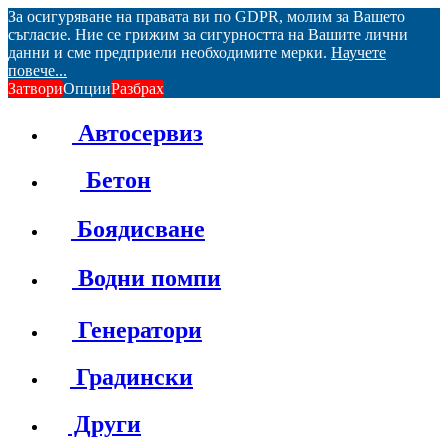
За осигуряване на правата ви по GDPR, молим за Вашето
съгласие. Ние се грижим за сигурността на Вашите лични
данни и сме предприели необходимите мерки.
Научете
повече...
Затвори
Опции
Разбрах
Автосервиз
Бетон
Боядисване
Водни помпи
Генератори
Градински
Други