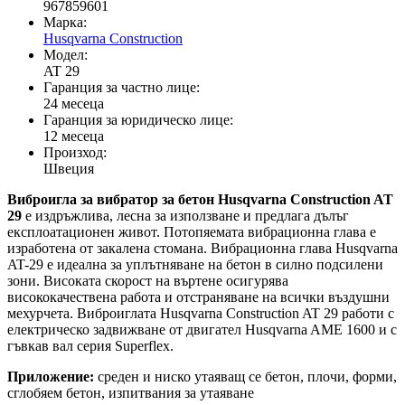
967859601
Марка:
Husqvarna Construction
Модел:
AT 29
Гаранция за частно лице:
24 месеца
Гаранция за юридическо лице:
12 месеца
Произход:
Швеция
Виброигла за вибратор за бетон Husqvarna Construction AT
29
e издръжливa, леснa за използване и предлага дълъг
експлоатационен живот. Потопяемата вибрационна глава е
изработена от закалена стомана. Вибрационна глава Husqvarna
AT-29 е идеална за уплътняване на бетон в силно подсилени
зони. Високата скорост на въртене осигурява
висококачествена работа и отстраняване на всички въздушни
мехурчета. Виброиглата Husqvarna Construction AT 29 работи с
електрическо задвижване от двигател Husqvarna AME 1600 и с
гъвкав вал серия Superflex.
Приложение:
среден и ниско утаяващ се бетон, плочи, форми,
сглобяем бетон, изпитвания за утаяване