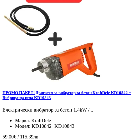
ПРОМО ПАКЕТ! Двигател за вибратор за бетон KraftDele KD10842 +
Вибрираща игла KD10843
Електрически вибратор за бетон 1,4kW /...
Марка:
KraftDele
Модел:
KD10842+KD10843
59.00€ / 115.39лв.