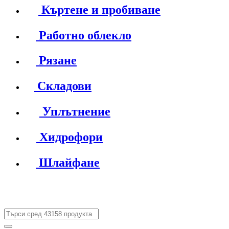
Къртене и пробиване
Работно облекло
Рязане
Складови
Уплътнение
Хидрофори
Шлайфане