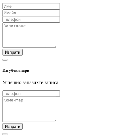
Изпрати
Изгубени пари
Успешно запазихте записа
Изпрати