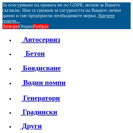
За осигуряване на правата ви по GDPR, молим за Вашето
съгласие. Ние се грижим за сигурността на Вашите лични
данни и сме предприели необходимите мерки.
Научете
повече...
Затвори
Опции
Разбрах
Автосервиз
Бетон
Боядисване
Водни помпи
Генератори
Градински
Други