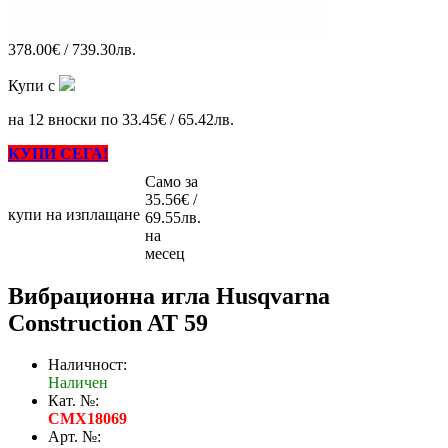
378.00€ / 739.30лв.
Купи с
на 12 вноски по 33.45€ / 65.42лв.
КУПИ СЕГА!
Само за
35.56€ /
купи на изплащане
69.55лв.
на
месец
Вибрационна игла Husqvarna
Construction AT 59
Наличност:
Наличен
Кат. №:
CMX18069
Арт. №: