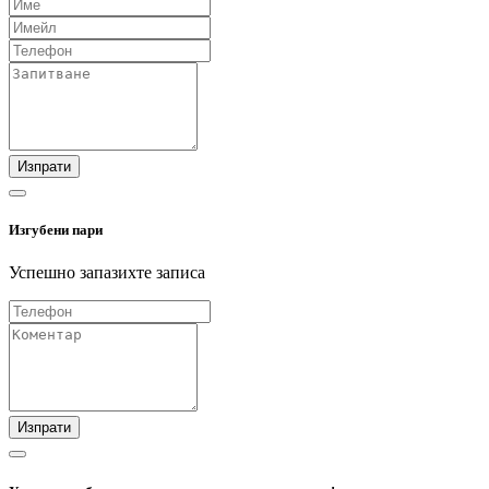
Изпрати
Изгубени пари
Успешно запазихте записа
Изпрати