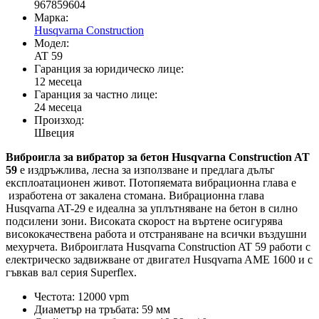
967859604
Марка:
Husqvarna Construction
Модел:
AT 59
Гаранция за юридическо лице:
12 месеца
Гаранция за частно лице:
24 месеца
Произход:
Швеция
Виброигла за вибратор за бетон Husqvarna Construction AT
59
e издръжливa, леснa за използване и предлага дълъг
експлоатационен живот. Потопяемата вибрационна глава е
изработена от закалена стомана. Вибрационна глава
Husqvarna AT-29 е идеална за уплътняване на бетон в силно
подсилени зони. Високата скорост на въртене осигурява
висококачествена работа и отстраняване на всички въздушни
мехурчета. Виброиглата Husqvarna Construction AT 59 работи с
електрическо задвижване от двигател Husqvarna AME 1600 и с
гъвкав вал серия Superflex.
Честота: 12000 vpm
Диаметър на тръбата: 59 мм