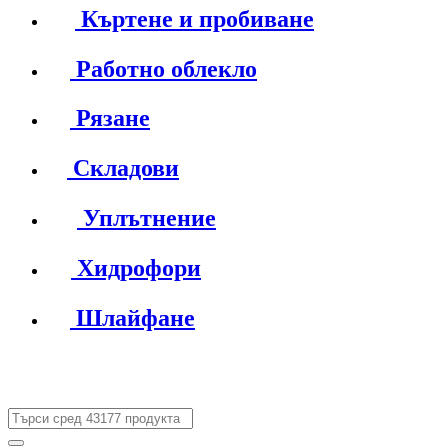
Къртене и пробиване
Работно облекло
Рязане
Складови
Уплътнение
Хидрофори
Шлайфане