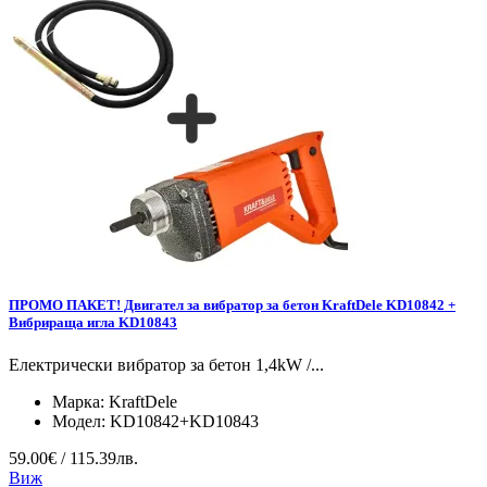
ПРОМО ПАКЕТ! Двигател за вибратор за бетон KraftDele KD10842 +
Вибрираща игла KD10843
Електрически вибратор за бетон 1,4kW /...
Марка:
KraftDele
Модел:
KD10842+KD10843
59.00€ / 115.39лв.
Виж