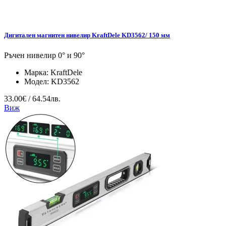
Дигитален магнитен нивелир KraftDele KD3562/ 150 мм
Ръчен нивелир 0° и 90°
Марка:
KraftDele
Модел:
KD3562
33.00€ / 64.54лв.
Виж