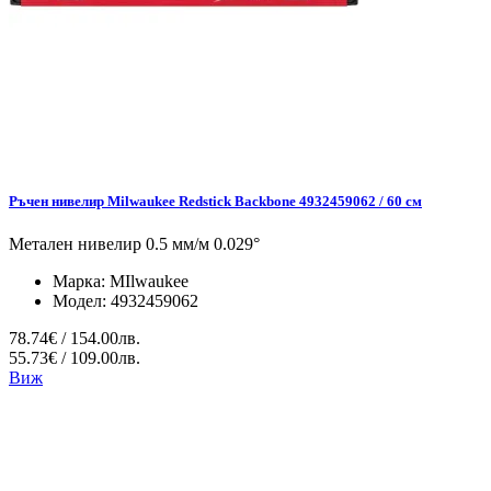
Ръчен нивелир Milwaukee Redstick Backbone 4932459062 / 60 см
Метален нивелир 0.5 мм/м 0.029°
Марка:
MIlwaukee
Модел:
4932459062
78.74€ / 154.00лв.
55.73€ / 109.00лв.
Виж