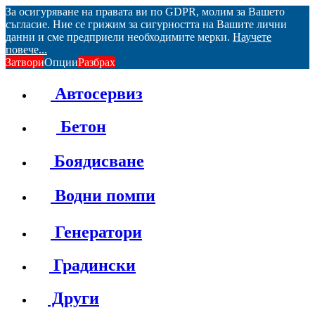
За осигуряване на правата ви по GDPR, молим за Вашето
съгласие. Ние се грижим за сигурността на Вашите лични
данни и сме предприели необходимите мерки.
Научете
повече...
Затвори
Опции
Разбрах
Автосервиз
Бетон
Боядисване
Водни помпи
Генератори
Градински
Други