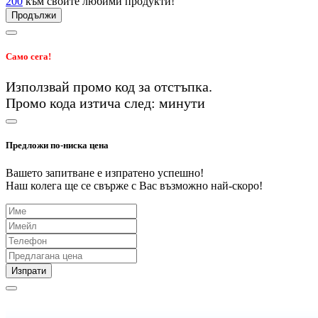
200
към своите любими продукти!
Продължи
Само сега!
Използвай промо код
за
отстъпка.
Промо кода изтича след:
минути
Предложи по-ниска цена
Вашето запитване е изпратено успешно!
Наш колега ще се свърже с Вас възможно най-скоро!
Изпрати