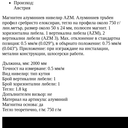
Произход:
Австрия
Mагнитен алуминиев нивелир AZM. Алуминиев тръбен
профил сребристо елоксиран, тегло на профила около 750 г/
лин.метър, размер около 50 x 24 мм, полюсен магнит. 1
хоризонтална либела. 1 вертикална либела (AZM), 2
вертикални либели (AZM 3). Мax. отклонение в стандартна
позиция: 0.5 мм/м (0.029°), в обърнато положение: 0.75 мм/м
(0.043°). Приложение: при изграждане на инсталации,
метални конструкции, шлосерски работи.
Дължина, мм: 2000 мм
Точност на измерване: 0.5 мм/м
Вид нивелир: тип кутия
Брой вертикални либели: 1
Брой хоризонтални либели: 1
Тегло: 1.8 kg
Допълнителен визьор: не
Материал на артикула: алуминий
Магнитна основа: да
Тегло теоретично, г/м: 750 г/м