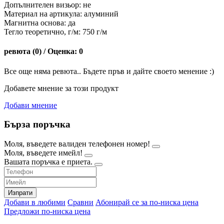
Допълнителен визьор: не
Материал на артикула: алуминий
Магнитна основа: да
Тегло теоретично, г/м: 750 г/м
ревюта (0) / Оценка: 0
Все още няма ревюта.. Бъдете пръв и дайте своето менение :)
Добавете мнение за този продукт
Добави мнение
Бърза поръчка
Моля, въведете валиден телефонен номер!
Моля, въведете имейл!
Вашата поръчка е приета.
Изпрати
Добави в любими
Сравни
Абонирай се за по-ниска цена
Предложи по-ниска цена