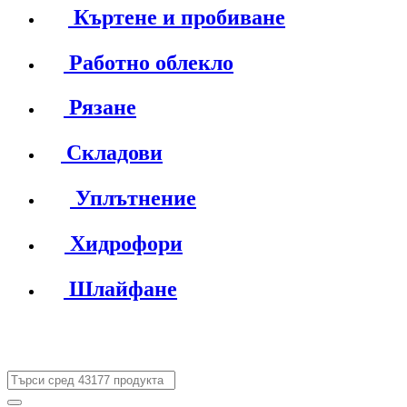
Къртене и пробиване
Работно облекло
Рязане
Складови
Уплътнение
Хидрофори
Шлайфане