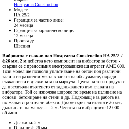
Husqvarna Construction
Модел:
HA 25/2
Гаранция за частно лице:
24 месеца
Гаранция за юридическо лице:
12 месеца
Произход:
Швеция
Виброигла с гъвкав вал Husqvarna Construction HA 25/2 /
ф26 мм, 2 м
действа като компонент на вибратор за бетон -
свързва се с преносимия електрозадвижващ агрегат AME 600.
Този модел ще позволи уплътняване на бетон под различни
ъгли и на различни места в зоната на обслужване, поради
гъвкавостта и дължината на маркуча. Целта на този продукт е
да прехвърли въртенето от задвижването към главата на
вибратора. Той се използва широко по време на изливане на
основи, бетониране на стени и др. Подходящ е за работа на
по-малки строителни обекти. Диаметърът на иглата е 26 мм,
дължината на маркуча – 2 м. Честота на вибрациите 12 000
об./мин.
Дължина: 2 м
D външ: ф 26 мм