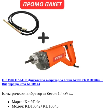
ПРОМО ПАКЕТ! Двигател за вибратор за бетон KraftDele KD10842 +
Вибрираща игла KD10843
Електрически вибратор за бетон 1,4kW /...
Марка:
KraftDele
Модел:
KD10842+KD10843