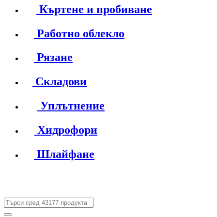
Къртене и пробиване
Работно облекло
Рязане
Складови
Уплътнение
Хидрофори
Шлайфане