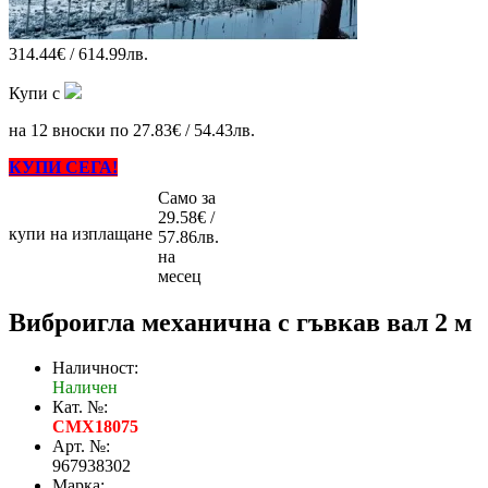
314.44€ / 614.99лв.
Купи с
на 12 вноски по 27.83€ / 54.43лв.
КУПИ СЕГА!
Само за
29.58€ /
купи на изплащане
57.86лв.
на
месец
Виброигла механична с гъвкав вал 2 м
Наличност:
Наличен
Кат. №:
CMX18075
Арт. №:
967938302
Марка: