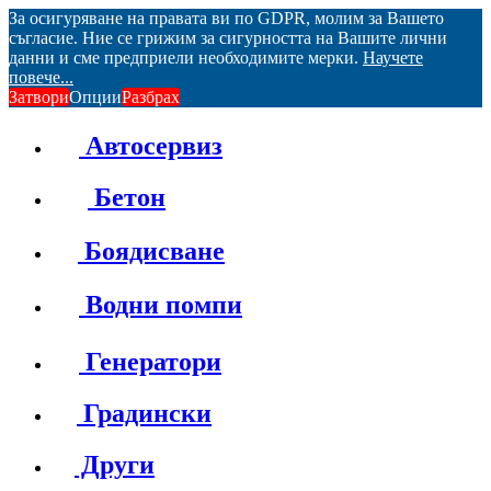
За осигуряване на правата ви по GDPR, молим за Вашето
съгласие. Ние се грижим за сигурността на Вашите лични
данни и сме предприели необходимите мерки.
Научете
повече...
Затвори
Опции
Разбрах
Автосервиз
Бетон
Боядисване
Водни помпи
Генератори
Градински
Други