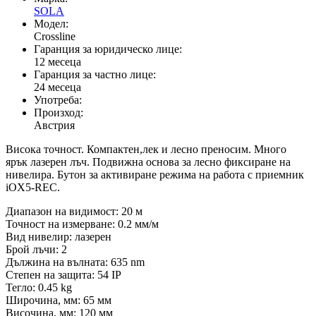
SOLA
Модел:
Crossline
Гаранция за юридическо лице:
12 месеца
Гаранция за частно лице:
24 месеца
Употреба:
Произход:
Австрия
Висока точност. Компактен,лек и лесно преносим. Много
ярък лазерен лъч. Подвижна основа за лесно фиксиране на
нивелира. Бутон за активиране режима на работа с приемник
iOX5-REC.
Диапазон на видимост: 20 м
Точност на измерване: 0.2 мм/м
Вид нивелир: лазерен
Брой лъчи: 2
Дължина на вълната: 635 nm
Степен на защита: 54 IP
Тегло: 0.45 kg
Широчина, мм: 65 мм
Височина, мм: 120 мм