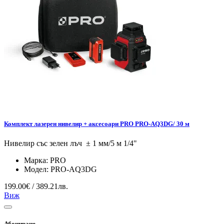
Комплект лазерен нивелир + аксесоари PRO PRO-AQ3DG/ 30 м
Нивелир със зелен лъч ± 1 мм/5 м 1/4"
Марка:
PRO
Модел:
PRO-AQ3DG
199.00€ / 389.21лв.
Виж
Абониране