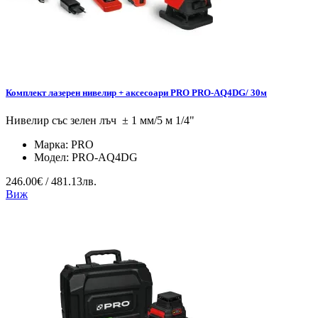
Комплект лазерен нивелир + аксесоари PRO PRO-AQ4DG/ 30м
Нивелир със зелен лъч ± 1 мм/5 м 1/4"
Марка:
PRO
Модел:
PRO-AQ4DG
246.00€ / 481.13лв.
Виж