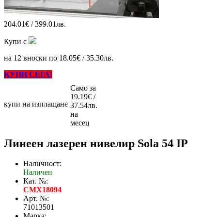
204.01€ / 399.01лв.
Купи с
на 12 вноски по 18.05€ / 35.30лв.
КУПИ СЕГА!
Само за
19.19€ /
купи на изплащане
37.54лв.
на
месец
Линеен лазерен нивелир Sola 54 IP
Наличност:
Наличен
Кат. №:
CMX18094
Арт. №:
71013501
Марка: