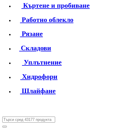
Къртене и пробиване
Работно облекло
Рязане
Складови
Уплътнение
Хидрофори
Шлайфане