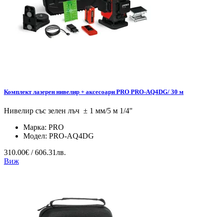
Комплект лазерен нивелир + аксесоари PRO PRO-AQ4DG/ 30 м
Нивелир със зелен лъч ± 1 мм/5 м 1/4"
Марка:
PRO
Модел:
PRO-AQ4DG
310.00€ / 606.31лв.
Виж