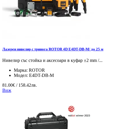
Лазерен нивелир с тринога ROTOR 4D E4DT-DB-M/ до 25 м
Нивелир със стойка и аксесоари в куфар ±2 mm /...
Марка:
ROTOR
Модел:
E4DT-DB-M
81.00€ / 158.42лв.
Виж