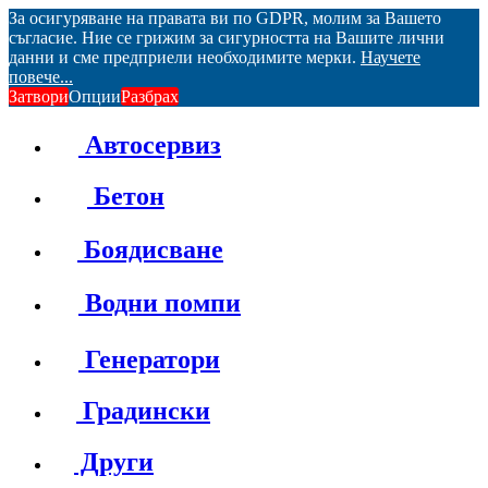
За осигуряване на правата ви по GDPR, молим за Вашето
съгласие. Ние се грижим за сигурността на Вашите лични
данни и сме предприели необходимите мерки.
Научете
повече...
Затвори
Опции
Разбрах
Автосервиз
Бетон
Боядисване
Водни помпи
Генератори
Градински
Други