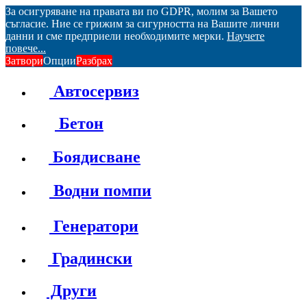
За осигуряване на правата ви по GDPR, молим за Вашето
съгласие. Ние се грижим за сигурността на Вашите лични
данни и сме предприели необходимите мерки.
Научете
повече...
Затвори
Опции
Разбрах
Автосервиз
Бетон
Боядисване
Водни помпи
Генератори
Градински
Други