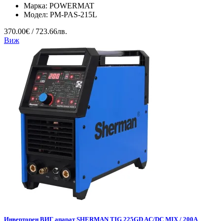
Марка:
POWERMAT
Модел:
PM-PAS-215L
370.00€ / 723.66лв.
Виж
Инверторен ВИГ апарат SHERMAN TIG 225GD AC/DC MIX / 200A