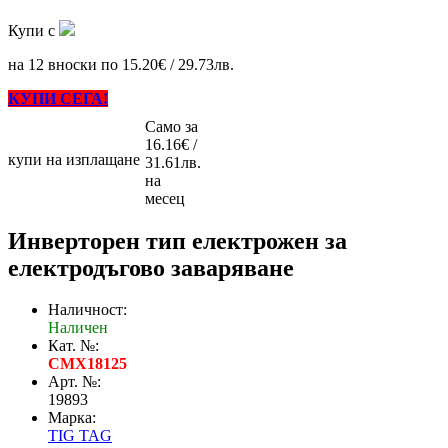
Купи с
на 12 вноски по 15.20€ / 29.73лв.
КУПИ СЕГА!
Само за
16.16€ /
купи на изплащане
31.61лв.
на
месец
Инверторен тип електрожен за
електродъгово заваряване
Наличност:
Наличен
Кат. №:
CMX18125
Арт. №:
19893
Марка:
TIG TAG