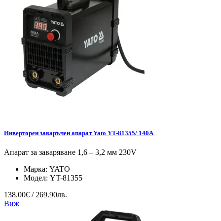
Инверторен заваръчен апарат Yato YT-81355/ 140A
Апарат за заваряване 1,6 – 3,2 мм 230V
Марка:
YATO
Модел:
YT-81355
138.00€ / 269.90лв.
Виж