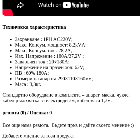
Техническа характеристика
Захранване : 1PH AC220V;
Макс. Консум. мощност: 8,2kVА;
Макс. Консум. ток : 28,2А;
Изх. Напрежение : 180А/27,2V ;
Заваръчен ток : 20÷180А;
Напрежение на празен ход: 62V;
ПВ : 60% 180А;
Размери на апарата 290×110×160мм;
Маса : 3,3кг.
Стандартно оборудване в комплекта – апарат, маска, чукче,
кабел ръкохватка за електроди 2м, кабел маса 1,2м.
ревюта (0) / Оценка: 0
Все още няма ревюта.. Бъдете пръв и дайте своето менение :)
Добавете мнение за този продукт