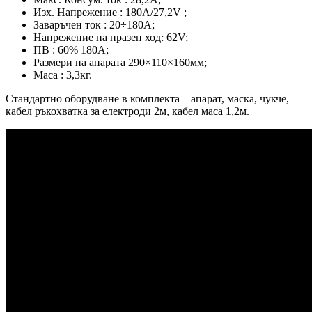
Изх. Напрежение : 180А/27,2V ;
Заваръчен ток : 20÷180А;
Напрежение на празен ход: 62V;
ПВ : 60% 180А;
Размери на апарата 290×110×160мм;
Маса : 3,3кг.
Стандартно оборудване в комплекта – апарат, маска, чукче,
кабел ръкохватка за електроди 2м, кабел маса 1,2м.