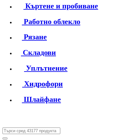
Къртене и пробиване
Работно облекло
Рязане
Складови
Уплътнение
Хидрофори
Шлайфане