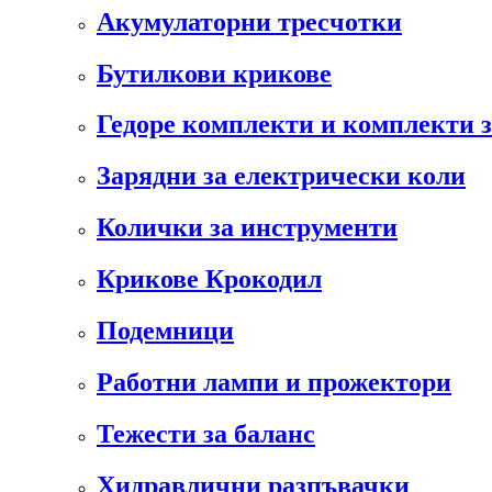
Акумулаторни тресчотки
Бутилкови крикове
Гедоре комплекти и комплекти 
Зарядни за електрически коли
Колички за инструменти
Крикове Крокодил
Подемници
Работни лампи и прожектори
Тежести за баланс
Хидравлични разпъвачки