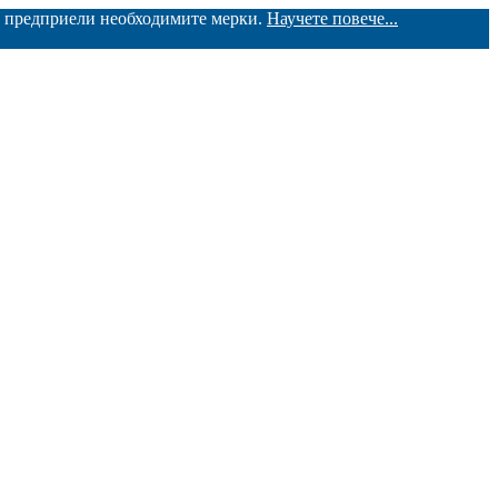
ме предприели необходимите мерки.
Научете повече...