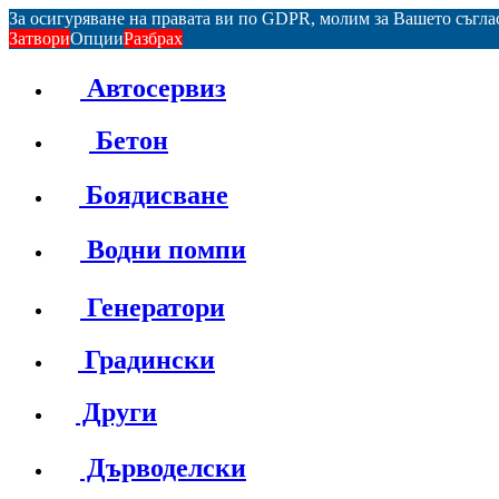
За осигуряване на правата ви по GDPR, молим за Вашето съгл
Затвори
Опции
Разбрах
Автосервиз
Бетон
Боядисване
Водни помпи
Генератори
Градински
Други
Дърводелски