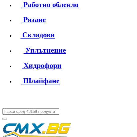
Работно облекло
Рязане
Складови
Уплътнение
Хидрофори
Шлайфане