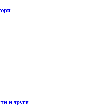
тори
ти и други