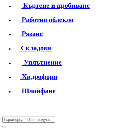
Къртене и пробиване
Работно облекло
Рязане
Складови
Уплътнение
Хидрофори
Шлайфане