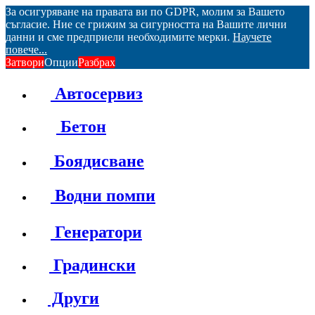
За осигуряване на правата ви по GDPR, молим за Вашето
съгласие. Ние се грижим за сигурността на Вашите лични
данни и сме предприели необходимите мерки.
Научете
повече...
Затвори
Опции
Разбрах
Автосервиз
Бетон
Боядисване
Водни помпи
Генератори
Градински
Други