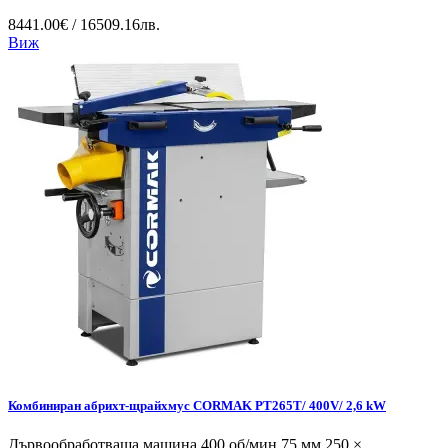
8441.00€ / 16509.16лв.
Виж
Комбиниран абрихт-щрайхмус CORMAK PT265T/ 400V/ 2,6 kW
Дървообработваща машина 400 об/мин 75 мм 250 ×...