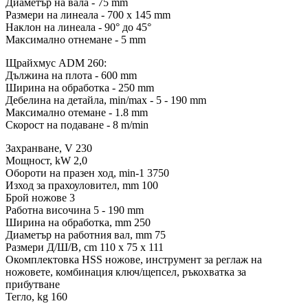
Диаметър на вала - 75 mm
Размери на линеала - 700 x 145 mm
Наклон на линеала - 90° до 45°
Максимално отнемане - 5 mm
Щрайхмус ADM 260:
Дължина на плота - 600 mm
Ширина на обработка - 250 mm
Дебелина на детайла, min/max - 5 - 190 mm
Максимално отемане - 1.8 mm
Скорост на подаване - 8 m/min
Захранване, V 230
Мощност, kW 2,0
Обороти на празен ход, min-1 3750
Изход за прахоуловител, mm 100
Брой ножове 3
Работна височина 5 - 190 mm
Ширина на обработка, mm 250
Диаметър на работния вал, mm 75
Размери Д/Ш/В, cm 110 x 75 x 111
Окомплектовка HSS ножове, инструмент за реглаж на
ножовете, комбинация ключ/щепсел, ръкохватка за
прибутване
Тегло, kg 160