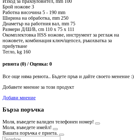
Изход за прахоуловител, mm 100
Брой ножове 3
Работна височина 5 - 190 mm
Ширина на обработка, mm 250
Диаметър на работния вал, mm 75
Размери Д/Ш/В, cm 110 x 75 x 111
Окомплектовка HSS ножове, инструмент за реглаж на
ножовете, комбинация ключ/щепсел, ръкохватка за
прибутване
Тегло, kg 160
ревюта (0) / Оценка: 0
Все още няма ревюта.. Бъдете пръв и дайте своето менение :)
Добавете мнение за този продукт
Добави мнение
Бърза поръчка
Моля, въведете валиден телефонен номер!
Моля, въведете имейл!
Вашата поръчка е приета.