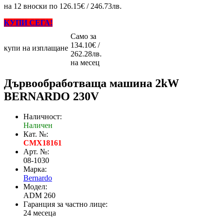
на 12 вноски по 126.15€ / 246.73лв.
КУПИ СЕГА!
Само за
134.10€ /
купи на изплащане
262.28лв.
на месец
Дървообработваща машина 2kW
BERNARDO 230V
Наличност:
Наличен
Кат. №:
CMX18161
Арт. №:
08-1030
Марка:
Bernardo
Модел:
ADM 260
Гаранция за частно лице:
24 месеца