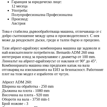
Гаранция за юридическо лице:
12 месеца
Употреба:
Полупрофесионална Професионална
Произход:
Австрия
Това е стабилна дървообработваща машина, отличаваща се с
добро съотношение между цена и производителност. С нея
може да рендосвате дъски, греди и талпи бързо и прецизно.
Тази абрихт-щрайхмус комбинирана машина ще задоволи и
най-взискателните потребители. Bernardo ADМ 260 има
интегриран изход за прахоулавяне с диаметър от 100 mm.
Линеалът на абрихт-щрайхмусът се накланя от 90° до 45°.
Комбинираната машина има предпазен капак на вала
отговарящ на изискванията на ЕИЗ за безопасност. Работният
плот на този модел е изработен от чугун.
Абрихт ADM 260:
Ширина на обработка - 250 mm
Дължина на плота - 1080 mm
Височина на плота - 920 mm
Обороти на вала - 3750 min-1
Брой ножове - 3