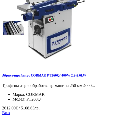
Абрихт-щрайхмус CORMAK PT260Q/ 400V/ 2.2-2.6kW
Трифазна дървообработваща машина 250 мм 4000...
Марка:
CORMAK
Модел:
PT260Q
2612.00€ / 5108.63лв.
Виж