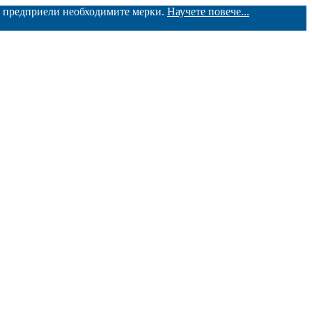
ме предприели необходимите мерки.
Научете повече...