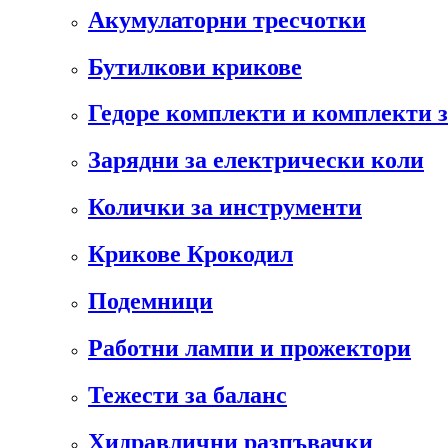
Акумулаторни тресчотки
Бутилкови крикове
Гедоре комплекти и комплекти 
Зарядни за електрически коли
Колички за инструменти
Крикове Крокодил
Подемници
Работни лампи и прожектори
Тежести за баланс
Хидравлични разпъвачки