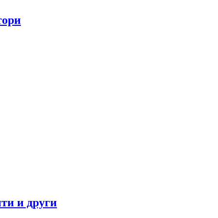
тори
ти и други