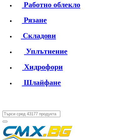
Работно облекло
Рязане
Складови
Уплътнение
Хидрофори
Шлайфане