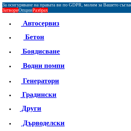
За осигуряване на правата ви по GDPR, молим за Вашето съгл
Затвори
Опции
Разбрах
Автосервиз
Бетон
Боядисване
Водни помпи
Генератори
Градински
Други
Дърводелски