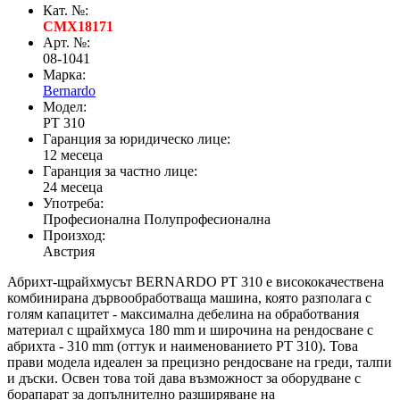
Кат. №:
CMX18171
Арт. №:
08-1041
Марка:
Bernardo
Модел:
PT 310
Гаранция за юридическо лице:
12 месеца
Гаранция за частно лице:
24 месеца
Употреба:
Професионална Полупрофесионална
Произход:
Австрия
Абрихт-щрайхмусът BERNARDO PT 310 е висококачествена
комбинирана дървообработваща машина, която разполага с
голям капацитет - максимална дебелина на обработвания
материал с щрайхмуса 180 mm и широчина на рендосване с
абрихта - 310 mm (оттук и наименованието PT 310). Това
прави модела идеален за прецизно рендосване на греди, талпи
и дъски. Освен това той дава възможност за оборудване с
борапарат за допълнително разширяване на