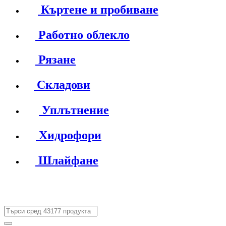
Къртене и пробиване
Работно облекло
Рязане
Складови
Уплътнение
Хидрофори
Шлайфане