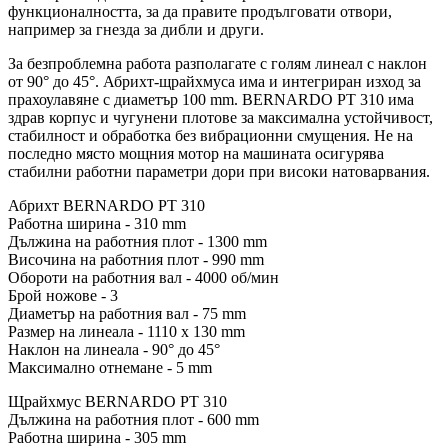
функционалността, за да правите продълговати отвори,
например за гнезда за дибли и други.
За безпроблемна работа разполагате с голям линеал с наклон
от 90° до 45°. Абрихт-щрайхмуса има и интегриран изход за
прахоулавяне с диаметър 100 mm. BERNARDO PT 310 има
здрав корпус и чугунени плотове за максимална устойчивост,
стабилност и обработка без вибрационни смущения. Не на
последно място мощния мотор на машината осигурява
стабилни работни параметри дори при високи натоварвания.
Абрихт BERNARDO PT 310
Работна ширина - 310 mm
Дължина на работния плот - 1300 mm
Височина на работния плот - 990 mm
Обороти на работния вал - 4000 об/мин
Брой ножове - 3
Диаметър на работния вал - 75 mm
Размер на линеала - 1110 х 130 mm
Наклон на линеала - 90° до 45°
Максимално отнемане - 5 mm
Щрайхмус BERNARDO PT 310
Дължина на работния плот - 600 mm
Работна ширина - 305 mm