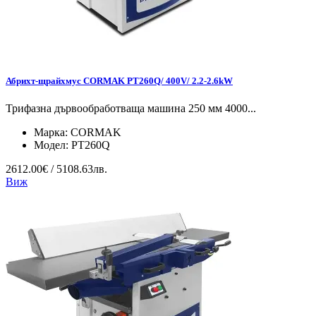
Абрихт-щрайхмус CORMAK PT260Q/ 400V/ 2.2-2.6kW
Трифазна дървообработваща машина 250 мм 4000...
Марка:
CORMAK
Модел:
PT260Q
2612.00€ / 5108.63лв.
Виж