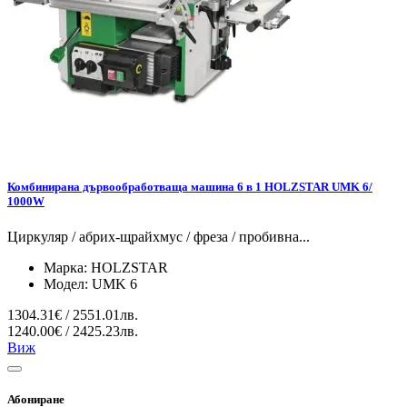
Комбинирана дървообработваща машина 6 в 1 HOLZSTAR UMK 6/
1000W
Циркуляр / абрих-щрайхмус / фреза / пробивна...
Марка:
HOLZSTAR
Модел:
UMK 6
1304.31€ / 2551.01лв.
1240.00€ / 2425.23лв.
Виж
Абониране