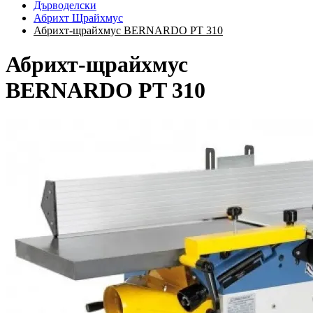
Дърводелски
Абрихт Щрайхмус
Абрихт-щрайхмус BERNARDO PT 310
Абрихт-щрайхмус
BERNARDO PT 310