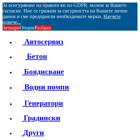
За осигуряване на правата ви по GDPR, молим за Вашето
съгласие. Ние се грижим за сигурността на Вашите лични
данни и сме предприели необходимите мерки.
Научете
повече...
Затвори
Опции
Разбрах
Автосервиз
Бетон
Боядисване
Водни помпи
Генератори
Градински
Други