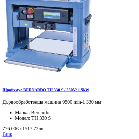
Щрайхмус BERNARDO TH 330 S / 230V/ 1.5kW
Дървообработваща машина 9500 min-1 330 мм
Марка:
Bernardo
Модел:
TH 330 S
776.00€ / 1517.72лв.
Виж