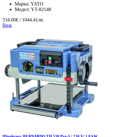
Марка:
YATO
Модел:
YT-82148
534.00€ / 1044.41лв.
Виж
Щрайхмус BERNARDO TH 330 Pro-S / 230 V/ 1,8 kW