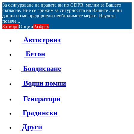
За осигуряване на правата ви по GDPR, молим за Вашето
съгласие. Ние се грижим за сигурността на Вашите лични
данни и сме предприели необходимите мерки.
Научете
повече...
Затвори
Опции
Разбрах
Автосервиз
Бетон
Боядисване
Водни помпи
Генератори
Градински
Други