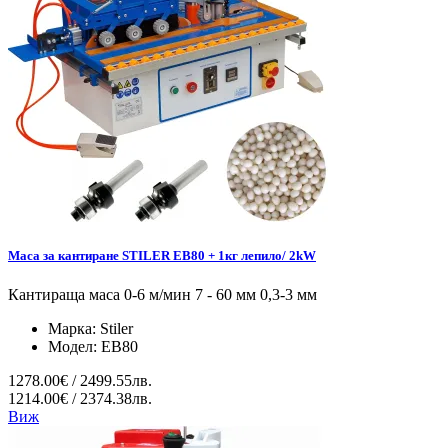
Маса за кантиране STILER EB80 + 1кг лепило/ 2kW
Кантираща маса 0-6 м/мин 7 - 60 мм 0,3-3 мм
Марка:
Stiler
Модел:
EB80
1278.00€ / 2499.55лв.
1214.00€ / 2374.38лв.
Виж