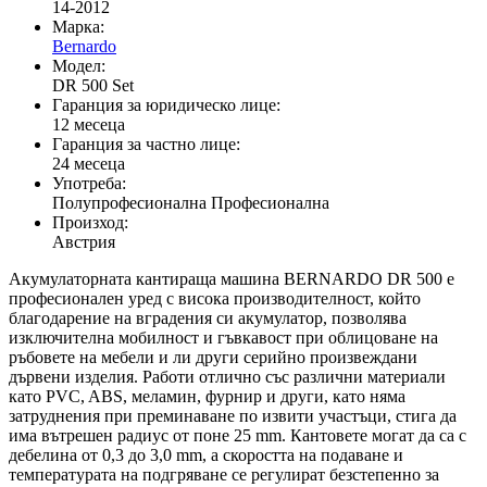
14-2012
Марка:
Bernardo
Модел:
DR 500 Set
Гаранция за юридическо лице:
12 месеца
Гаранция за частно лице:
24 месеца
Употреба:
Полупрофесионална Професионална
Произход:
Австрия
Акумулаторната кантираща машина BERNARDO DR 500 е
професионален уред с висока производителност, който
благодарение на вградения си акумулатор, позволява
изключителна мобилност и гъвкавост при облицоване на
ръбовете на мебели и ли други серийно произвеждани
дървени изделия. Работи отлично със различни материали
като PVC, ABS, меламин, фурнир и други, като няма
затруднения при преминаване по извити участъци, стига да
има вътрешен радиус от поне 25 mm. Кантовете могат да са с
дебелина от 0,3 до 3,0 mm, а скоростта на подаване и
температурата на подгряване се регулират безстепенно за