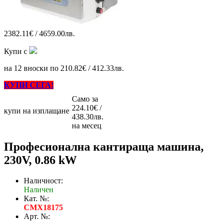
2382.11€ / 4659.00лв.
Купи с
на 12 вноски по 210.82€ / 412.33лв.
КУПИ СЕГА!
Само за
224.10€ /
купи на изплащане
438.30лв.
на месец
Професионална кантираща машина,
230V, 0.86 kW
Наличност:
Наличен
Кат. №:
CMX18175
Арт. №: