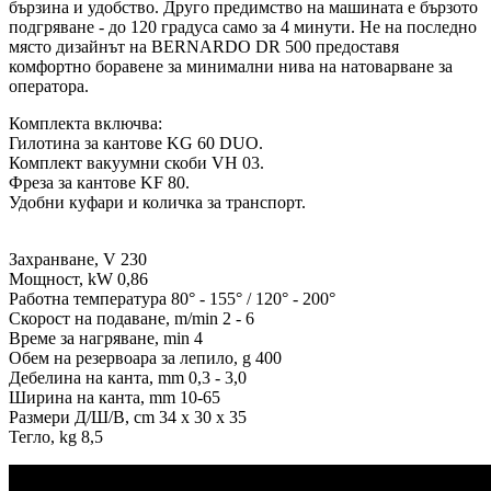
бързина и удобство. Друго предимство на машината е бързото
подгряване - до 120 градуса само за 4 минути. Не на последно
място дизайнът на BERNARDO DR 500 предоставя
комфортно боравене за минимални нива на натоварване за
оператора.
Комплекта включва:
Гилотина за кантове KG 60 DUO.
Комплект вакуумни скоби VH 03.
Фреза за кантове KF 80.
Удобни куфари и количка за транспорт.
Захранване, V 230
Мощност, kW 0,86
Работна температура 80° - 155° / 120° - 200°
Скорост на подаване, m/min 2 - 6
Време за нагряване, min 4
Обем на резервоара за лепило, g 400
Дебелина на канта, mm 0,3 - 3,0
Ширина на канта, mm 10-65
Размери Д/Ш/В, cm 34 x 30 x 35
Тегло, kg 8,5