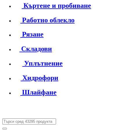
Къртене и пробиване
Работно облекло
Рязане
Складови
Уплътнение
Хидрофори
Шлайфане