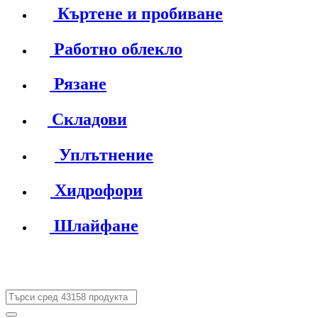
Къртене и пробиване
Работно облекло
Рязане
Складови
Уплътнение
Хидрофори
Шлайфане