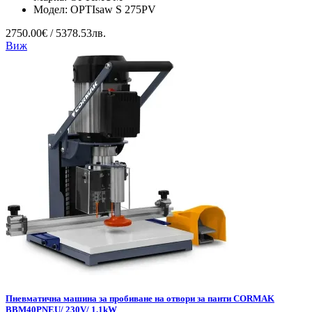
Модел:
OPTIsaw S 275PV
2750.00€ / 5378.53лв.
Виж
Пневматична машина за пробиване на отвори за панти CORMAK
BBM40PNEU/ 230V/ 1.1kW