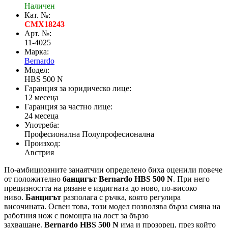
Наличен
Кат. №:
CMX18243
Арт. №:
11-4025
Марка:
Bernardo
Модел:
HBS 500 N
Гаранция за юридическо лице:
12 месеца
Гаранция за частно лице:
24 месеца
Употреба:
Професионална Полупрофесионална
Произход:
Австрия
По-амбициозните занаятчии определено биха оценили повече
от положително
банцигът Bernardo HBS 500 N
. При него
прецизността на рязане е издигната до ново, по-високо
ниво.
Банцигът
разполага с ръчка, която регулира
височината. Освен това, този модел позволява бърза смяна на
работния нож с помощта на лост за бързо
захващане.
Bernardo HBS 500 N
има и прозорец, през който