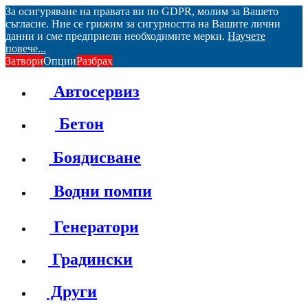
За осигуряване на правата ви по GDPR, молим за Вашето
съгласие. Ние се грижим за сигурността на Вашите лични
данни и сме предприели необходимите мерки.
Научете
повече...
Затвори
Опции
Разбрах
Автосервиз
Бетон
Боядисване
Водни помпи
Генератори
Градински
Други