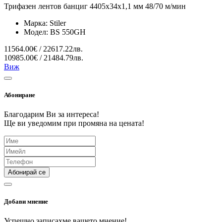
Трифазен лентов банциг 4405x34x1,1 мм 48/70 м/мин
Марка:
Stiler
Модел:
BS 550GH
11564.00€ / 22617.22лв.
10985.00€ / 21484.79лв.
Виж
Абониране
Благодарим Ви за интереса!
Ще ви уведомим при промяна на цената!
Абонирай се
Добави мнение
Успешно записахме вашето мнение!