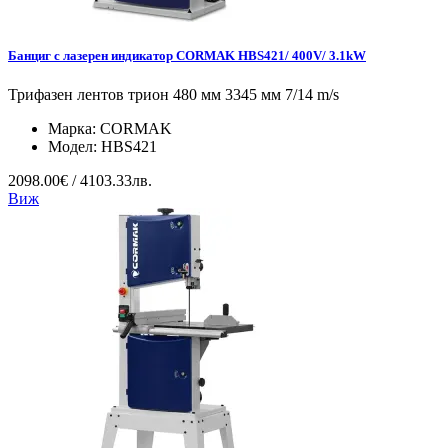
Банциг с лазерен индикатор CORMAK HBS421/ 400V/ 3.1kW
Трифазен лентов трион 480 мм 3345 мм 7/14 m/s
Марка:
CORMAK
Модел:
HBS421
2098.00€ / 4103.33лв.
Виж