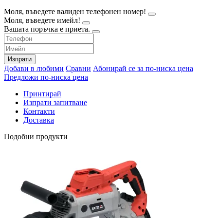
Моля, въведете валиден телефонен номер!
Моля, въведете имейл!
Вашата поръчка е приета.
Изпрати
Добави в любими
Сравни
Абонирай се за по-ниска цена
Предложи по-ниска цена
Принтирай
Изпрати запитване
Контакти
Доставка
Подобни продукти