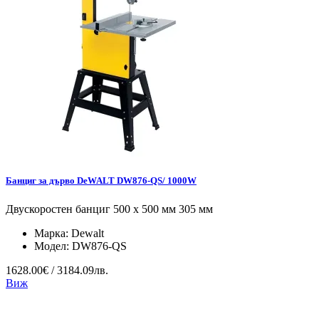
Банциг за дърво DeWALT DW876-QS/ 1000W
Двускоростен банциг 500 х 500 мм 305 мм
Марка:
Dewalt
Модел:
DW876-QS
1628.00€ / 3184.09лв.
Виж