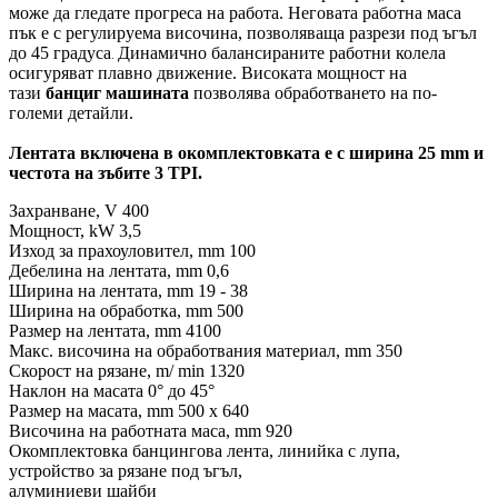
може да гледате прогреса на работа. Неговата работна маса
пък е с регулируема височина, позволяваща разрези под ъгъл
до 45 градуса
Динамично балансираните работни колела
.
осигуряват плавно движение. Високата мощност на
тази
банциг машината
позволява обработването на по-
големи детайли.
Лентата включена в окомплектовката е с ширина 25 mm и
честота на зъбите 3 TPI.
Захранване, V 400
Мощност, kW 3,5
Изход за прахоуловител, mm 100
Дебелина на лентата, mm 0,6
Ширина на лентата, mm 19 - 38
Ширина на обработка, mm 500
Размер на лентата, mm 4100
Макс. височина на обработвания материал, mm 350
Скорост на рязане, m/ min 1320
Наклон на масата 0° до 45°
Размер на масата, mm 500 х 640
Височина на работната маса, mm 920
Окомплектовка банцингова лента, линийка с лупа,
устройство за рязане под ъгъл,
алуминиеви шайби