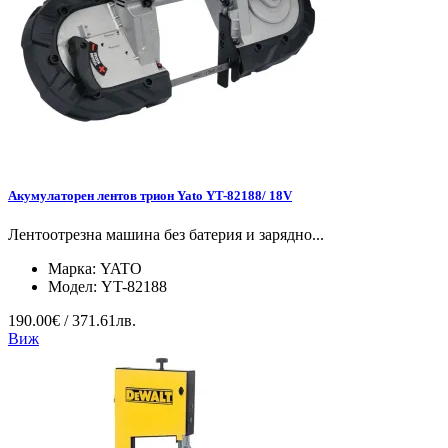
Акумулаторен лентов трион Yato YT-82188/ 18V
Лентоотрезна машина без батерия и зарядно...
Марка:
YATO
Модел:
YT-82188
190.00€ / 371.61лв.
Виж