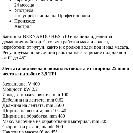
24 месеца
Употреба:
Полупрофесионална Професионална
Произход:
Австрия
Банцигът BERNARDO HBS 510 е машина идеална за
домашния майстор. С голяма работна маса и колела,
изработени от чугун, както и с ролков водач под и над масата.
Регулируема по височина работна маса за рязане под наклон
от 0° до 45°.
Лентата включена в окомплектовката е с ширина 25 mm и
честота на зъбите 3,5 TPI.
Захранване, V 400
Мощност, kW 2,2
Изход за прахоуловител, mm 100
Дебелина на лентата, mm 0,62
Дължина на лентата, mm 3500
Ширина на лентата, mm 10 - 40
Ширина на обработка, mm 480
Макс. височина на обработвания материал, mm 305
Скорост на рязане, m/ min 600
Наклон на масата 0° до 45°