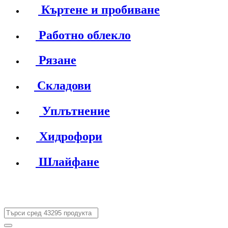
Къртене и пробиване
Работно облекло
Рязане
Складови
Уплътнение
Хидрофори
Шлайфане