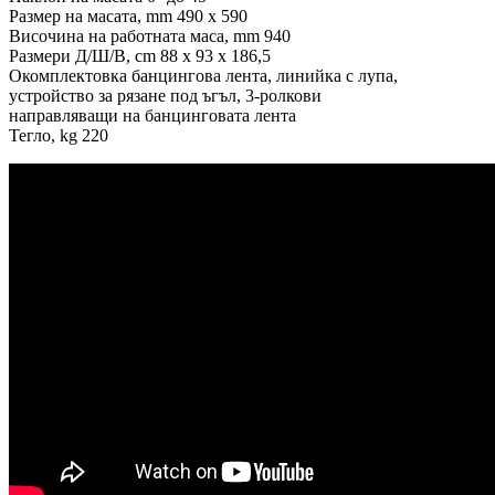
Размер на масата, mm 490 х 590
Височина на работната маса, mm 940
Размери Д/Ш/В, cm 88 x 93 x 186,5
Окомплектовка банцингова лента, линийка с лупа,
устройство за рязане под ъгъл, 3-ролкови
направляващи на банцинговата лента
Тегло, kg 220