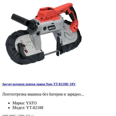
Акумулаторен лентов трион Yato YT-82188/ 18V
Лентоотрезна машина без батерия и зарядно...
Марка:
YATO
Модел:
YT-82188