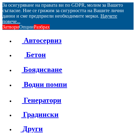
За осигуряване на правата ви по GDPR, молим за Вашето
съгласие. Ние се грижим за сигурността на Вашите лични
данни и сме предприели необходимите мерки.
Научете
повече...
Затвори
Опции
Разбрах
Автосервиз
Бетон
Боядисване
Водни помпи
Генератори
Градински
Други