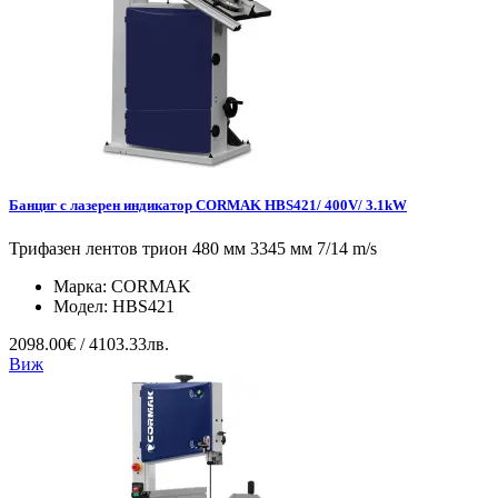
Банциг с лазерен индикатор CORMAK HBS421/ 400V/ 3.1kW
Трифазен лентов трион 480 мм 3345 мм 7/14 m/s
Марка:
CORMAK
Модел:
HBS421
2098.00€ / 4103.33лв.
Виж