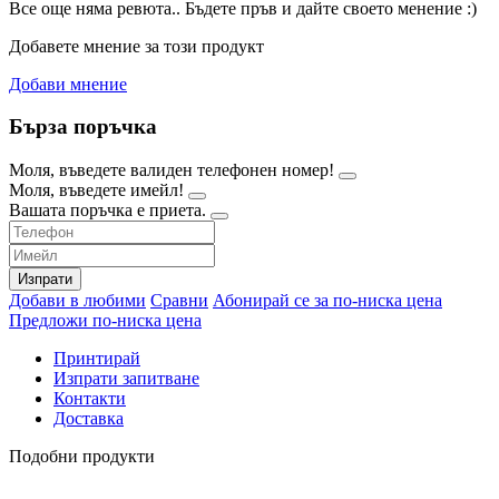
Все още няма ревюта.. Бъдете пръв и дайте своето менение :)
Добавете мнение за този продукт
Добави мнение
Бърза поръчка
Моля, въведете валиден телефонен номер!
Моля, въведете имейл!
Вашата поръчка е приета.
Изпрати
Добави в любими
Сравни
Абонирай се за по-ниска цена
Предложи по-ниска цена
Принтирай
Изпрати запитване
Контакти
Доставка
Подобни продукти