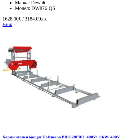
Марка:
Dewalt
Модел:
DW876-QS
1628.00€ / 3184.09лв.
Виж
Хоризонтален банциг Holzmann BBS920PRO_400V/ 11kW/ 400V