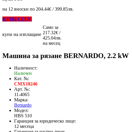
на 12 вноски по 204.44€ / 399.85лв.
КУПИ СЕГА!
Само за
217.32€ /
купи на изплащане
425.04лв.
на месец
Машина за рязане BERNARDO, 2.2 kW
Наличност:
Наличен
Кат. №:
CMX18246
Арт. №:
11-4065
Марка:
Bernardo
Модел:
HBS 510
Гаранция за юридическо лице:
12 месеца
Гаранция за частно лице: