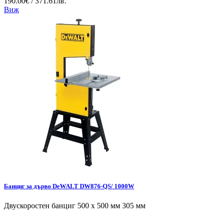
190.00€ / 371.61лв.
Виж
Банциг за дърво DeWALT DW876-QS/ 1000W
Двускоростен банциг 500 х 500 мм 305 мм