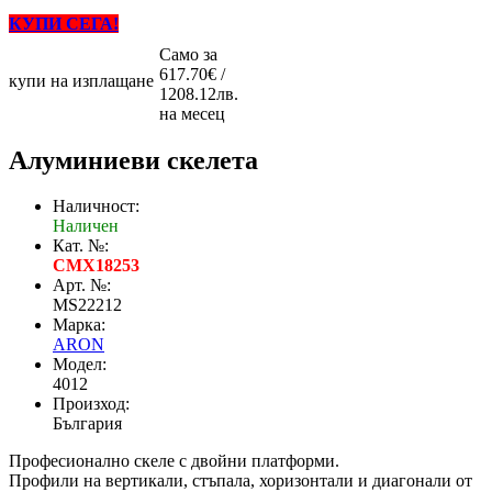
КУПИ СЕГА!
Само за
617.70€ /
купи на изплащане
1208.12лв.
на месец
Алуминиеви скелета
Наличност:
Наличен
Кат. №:
CMX18253
Арт. №:
MS22212
Марка:
ARON
Модел:
4012
Произход:
България
Професионално скеле с двойни платформи.
Профили на вертикали, стъпала, хоризонтали и диагонали от