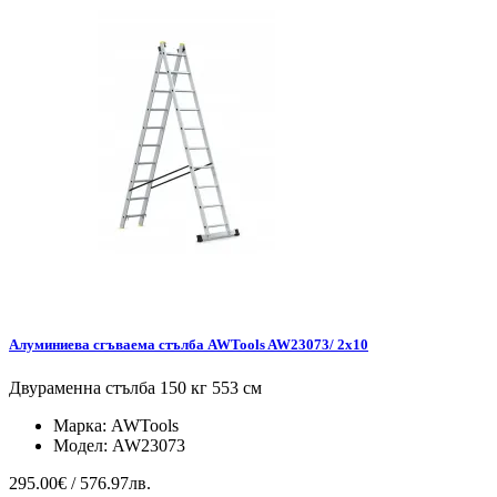
Алуминиева сгъваема стълба AWTools AW23073/ 2x10
Двураменна стълба 150 кг 553 см
Марка:
AWTools
Модел:
AW23073
295.00€ / 576.97лв.