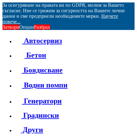
За осигуряване на правата ви по GDPR, молим за Вашето
съгласие. Ние се грижим за сигурността на Вашите лични
данни и сме предприели необходимите мерки.
Научете
повече...
Затвори
Опции
Разбрах
Автосервиз
Бетон
Боядисване
Водни помпи
Генератори
Градински
Други