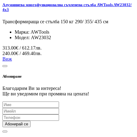
Алуминиева многофункционална съчленена стълба AWTools AW23032/
4x3
Трансформираща се стълба 150 кг 290/ 355/ 435 см
Марка:
AWTools
Модел:
AW23032
313.00€ / 612.17лв.
240.00€ / 469.40лв.
Виж
Абониране
Благодарим Ви за интереса!
Ще ви уведомим при промяна на цената!
Абонирай се