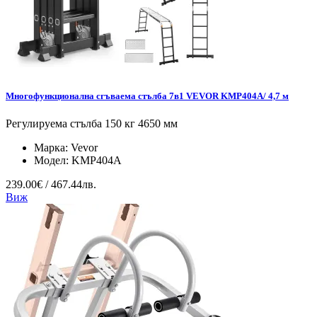
Многофункционална сгъваема стълба 7в1 VEVOR KMP404A/ 4,7 м
Регулируема стълба 150 кг 4650 мм
Марка:
Vevor
Модел:
KMP404A
239.00€ / 467.44лв.
Виж