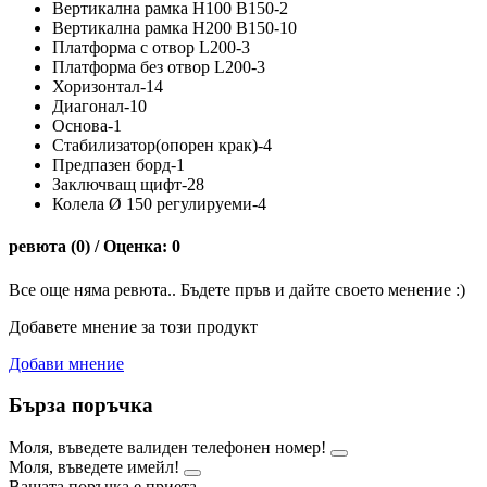
Вертикална рамка H100 B150-2
Вертикална рамка H200 B150-10
Платформа с отвор L200-3
Платформа без отвор L200-3
Хоризонтал-14
Диагонал-10
Основа-1
Стабилизатор(опорен крак)-4
Предпазен борд-1
Заключващ щифт-28
Колела Ø 150 регулируеми-4
ревюта (0) / Оценка: 0
Все още няма ревюта.. Бъдете пръв и дайте своето менение :)
Добавете мнение за този продукт
Добави мнение
Бърза поръчка
Моля, въведете валиден телефонен номер!
Моля, въведете имейл!
Вашата поръчка е приета.