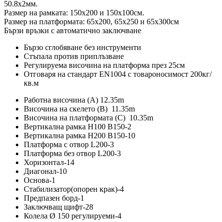
50.8х2мм.
Размер на рамката: 150х200 и 150х100см.
Размер на платформата: 65х200, 65х250 и 65х300см
Бързи връзки с автоматично заключване
Бързо сглобяване без инструменти
Стъпала против приплъзване
Регулируема височина на платформа през 25см
Отговаря на стандарт EN1004 с товароносимост 200кг/
кв.м
Работна височина (А) 12.35m
Височина на скелето (B) 11.35m
Височина на платформата (C) 10.35m
Вертикална рамка H100 B150-2
Вертикална рамка H200 B150-10
Платформа с отвор L200-3
Платформа без отвор L200-3
Хоризонтал-14
Диагонал-10
Основа-1
Стабилизатор(опорен крак)-4
Предпазен борд-1
Заключващ щифт-28
Колела Ø 150 регулируеми-4