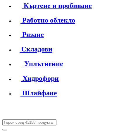
Къртене и пробиване
Работно облекло
Рязане
Складови
Уплътнение
Хидрофори
Шлайфане