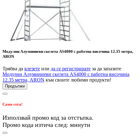
Модулни Алуминиеви скелета AS4000 с работна височина 12.35 метра,
ARON
Трябва да
влезете
или
да се регистрирате
за да запазите
Модулни Алуминиеви скелета AS4000 с работна височина
12.35 метра, ARON
към своите любими продукти!
Продължи
Само сега!
Използвай промо код
за
отстъпка.
Промо кода изтича след:
минути