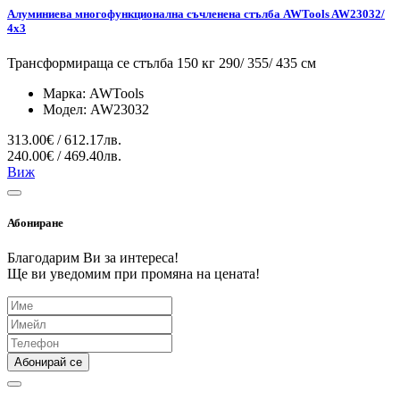
Алуминиева многофункционална съчленена стълба AWTools AW23032/
4x3
Трансформираща се стълба 150 кг 290/ 355/ 435 см
Марка:
AWTools
Модел:
AW23032
313.00€ / 612.17лв.
240.00€ / 469.40лв.
Виж
Абониране
Благодарим Ви за интереса!
Ще ви уведомим при промяна на цената!
Абонирай се