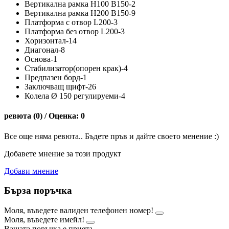
Вертикална рамка H100 B150-2
Вертикална рамка H200 B150-9
Платформа с отвор L200-3
Платформа без отвор L200-3
Хоризонтал-14
Диагонал-8
Основа-1
Стабилизатор(опорен крак)-4
Предпазен борд-1
Заключващ щифт-26
Колела Ø 150 регулируеми-4
ревюта (0) / Оценка: 0
Все още няма ревюта.. Бъдете пръв и дайте своето менение :)
Добавете мнение за този продукт
Добави мнение
Бърза поръчка
Моля, въведете валиден телефонен номер!
Моля, въведете имейл!
Вашата поръчка е приета.