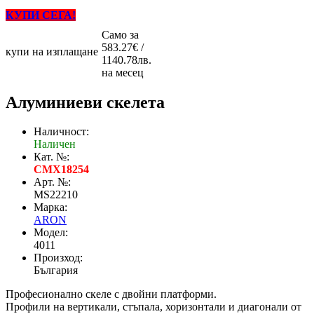
КУПИ СЕГА!
Само за
583.27€ /
купи на изплащане
1140.78лв.
на месец
Алуминиеви скелета
Наличност:
Наличен
Кат. №:
CMX18254
Арт. №:
MS22210
Марка:
ARON
Модел:
4011
Произход:
България
Професионално скеле с двойни платформи.
Профили на вертикали, стъпала, хоризонтали и диагонали от