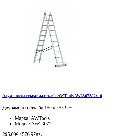
Алуминиева сгъваема стълба AWTools AW23073/ 2x10
Двураменна стълба 150 кг 553 см
Марка:
AWTools
Модел:
AW23073
295.00€ / 576.97лв.