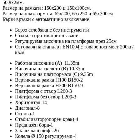
50.8х2мм.
Размер на рамката: 150х200 и 150х100см.
Размер на платформата: 65х200, 65х250 и 65х300см
Бързи връзки с автоматично заключване
Бързо сглобяване без инструменти
Стъпала против приплъзване
Регулируема височина на платформа през 25см
Отговаря на стандарт EN1004 с товароносимост 200кг/
кв.м
Работна височина (А) 11.35m
Височина на скелето (B) 10.35m
Височина на платформата (C) 9.35m
Вертикална рамка H100 B150-2
Вертикална рамка H200 B150-9
Платформа с отвор L200-3
Платформа без отвор L200-3
Хоризонтал-14
Диагонал-8
Основа-1
Стабилизатор(опорен крак)-4
Предпазен борд-1
Заключващ щифт-26
Колела Ø 150 регулируеми-4