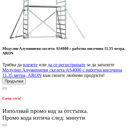
Модулни Алуминиеви скелета AS4000 с работна височина 11.35 метра,
ARON
Трябва да
влезете
или
да се регистрирате
за да запазите
Модулни Алуминиеви скелета AS4000 с работна височина
11.35 метра, ARON
към своите любими продукти!
Продължи
Само сега!
Използвай промо код
за
отстъпка.
Промо кода изтича след:
минути