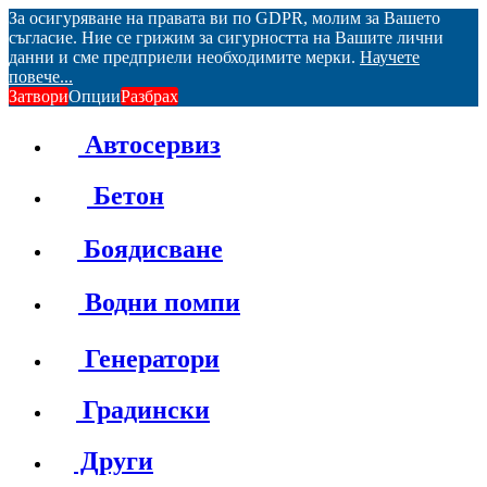
За осигуряване на правата ви по GDPR, молим за Вашето
съгласие. Ние се грижим за сигурността на Вашите лични
данни и сме предприели необходимите мерки.
Научете
повече...
Затвори
Опции
Разбрах
Автосервиз
Бетон
Боядисване
Водни помпи
Генератори
Градински
Други