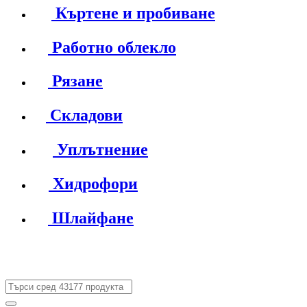
Къртене и пробиване
Работно облекло
Рязане
Складови
Уплътнение
Хидрофори
Шлайфане