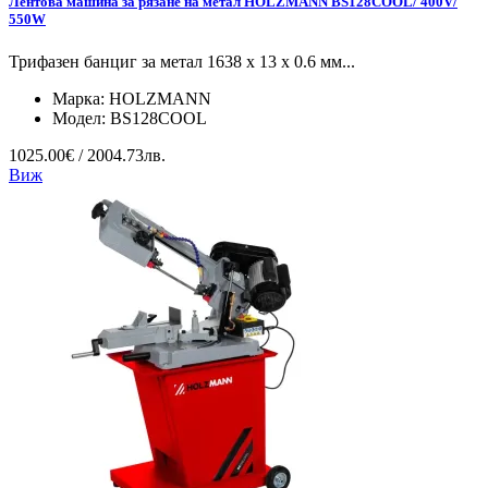
Лентова машина за рязане на метал HOLZMANN BS128COOL/ 400V/
550W
Трифазен банциг за метал 1638 x 13 x 0.6 мм...
Марка:
HOLZMANN
Модел:
BS128COOL
1025.00€ / 2004.73лв.
Виж