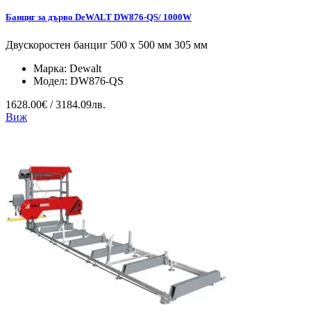
Банциг за дърво DeWALT DW876-QS/ 1000W
Двускоростен банциг 500 х 500 мм 305 мм
Марка:
Dewalt
Модел:
DW876-QS
1628.00€ / 3184.09лв.
Виж