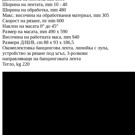
Ширина на лентата, mm 10 - 40
Ширина на обработка, mm 480
Макс. височина на обработвания материал, mm 305
Скорост на рязане, m/ min 600
Наклон на масата 0° до 45°
Размер на масата, mm 490 х 590
Височина на работната маса, mm 940
Размери Д/Ш/В, cm 88 x 93 x 186,5
Окомплектовка банцингова лента, линийка с лупа,
устройство за рязане под ъгъл, 3-ролкови
направляващи на банцинговата лента
Тегло, kg 220