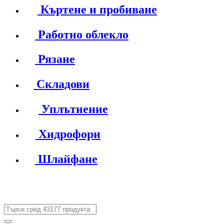
Къртене и пробиване
Работно облекло
Рязане
Складови
Уплътнение
Хидрофори
Шлайфане