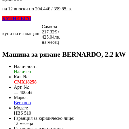
на 12 вноски по 204.44€ / 399.85лв.
КУПИ СЕГА!
Само за
217.32€ /
купи на изплащане
425.04лв.
на месец
Машина за рязане BERNARDO, 2.2 kW
Наличност:
Наличен
Кат. №:
CMX18258
Арт. №:
11-4065B
Марка:
Bernardo
Модел:
HBS 510
Гаранция за юридическо лице:
12 месеца
Гаранция за частно лице: