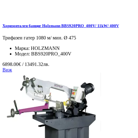
Хоризонтален банциг Holzmann BBS920PRO_400V/ 11kW/ 400V
Трифазен гатер 1080 м/ мин. Ø 475
Марка:
HOLZMANN
Модел:
BBS920PRO_400V
6898.00€ / 13491.32лв.
Виж