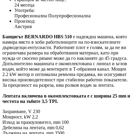
24 месеца
Употреба:
Професионална Полупрофесионална
Произход:
Австрия
Банцигът BERNARDO HBS 510
е надеждна машина, която
намира място в хоби работилниците на по-взискателните
дърводелци-ентусиасти. Работният плот е голям, за да не ви
ограничава размера на обработвания материал, като при
нужда от скосено рязане може да го накланяте до 45 градуса.
Допълнително машината е окомплектована с линеал и ъглов
водач, който може да монтирате в Т-образния канал. Мощен
2.2 kW мотор и оптимална ремъчна предавка, ви осигуряват
висока производителност при стабилни работни показатели.
За прецизност на разреза, има ролков водач за лентата.
Лентата включена в окомплектовката е с ширина 25 mm и
честота на зъбите 3,5 TPI.
Захранване, V 230
Мощност, kW 2,2
Изход за прахоуловител, mm 100
Дебелина на лентата, mm 0,62
Дължина на лентата, mm 3500