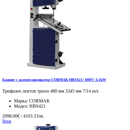
Банциг с лазерен индикатор CORMAK HBS421/ 400V/ 3.1kW
Трифазен лентов трион 480 мм 3345 мм 7/14 m/s
Марка:
CORMAK
Модел:
HBS421
2098.00€ / 4103.33лв.
Виж