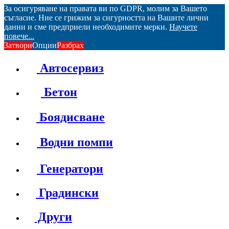
За осигуряване на правата ви по GDPR, молим за Вашето
съгласие. Ние се грижим за сигурността на Вашите лични
данни и сме предприели необходимите мерки.
Научете
повече...
Затвори
Опции
Разбрах
Автосервиз
Бетон
Боядисване
Водни помпи
Генератори
Градински
Други