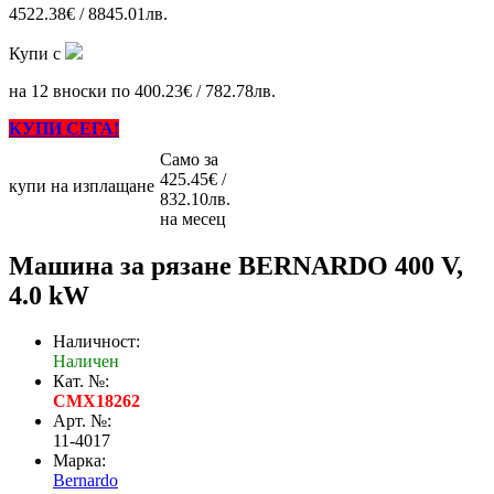
4522.38€ / 8845.01лв.
Купи с
на 12 вноски по 400.23€ / 782.78лв.
КУПИ СЕГА!
Само за
425.45€ /
купи на изплащане
832.10лв.
на месец
Машина за рязане BERNARDO 400 V,
4.0 kW
Наличност:
Наличен
Кат. №:
CMX18262
Арт. №:
11-4017
Марка:
Bernardo