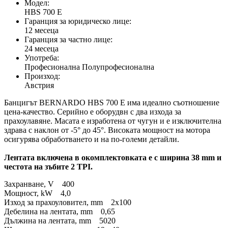
Модел:
HBS 700 E
Гаранция за юридическо лице:
12 месеца
Гаранция за частно лице:
24 месеца
Употреба:
Професионална Полупрофесионална
Произход:
Австрия
Банцигът BERNARDO HBS 700 E има идеално съотношение
цена-качество. Серийно е оборудвн с два изхода за
прахоулавяне. Масата е изработена от чугун и е изключителна
здрава с наклон от -5° до 45°. Високата мощност на мотора
осигурява обработването и на по-големи детайли.
Лентата включена в окомплектовката е с ширина 38 mm и
честота на зъбите 2 TPI.
Захранване, V 400
Мощност, kW 4,0
Изход за прахоуловител, mm 2x100
Дебелина на лентата, mm 0,65
Дължина на лентата, mm 5020