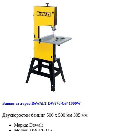
Банциг за дърво DeWALT DW876-QS/ 1000W
Двускоростен банциг 500 х 500 мм 305 мм
Марка:
Dewalt
Модел:
DW876-QS