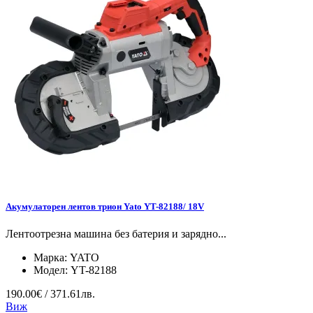
Акумулаторен лентов трион Yato YT-82188/ 18V
Лентоотрезна машина без батерия и зарядно...
Марка:
YATO
Модел:
YT-82188
190.00€ / 371.61лв.
Виж