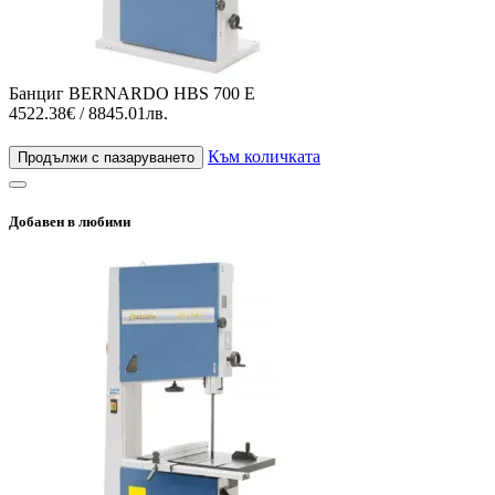
Банциг BERNARDO HBS 700 E
4522.38€ / 8845.01лв.
Към количката
Продължи с пазаруването
Добавен в любими