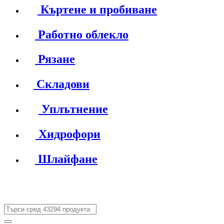
Къртене и пробиване
Работно облекло
Рязане
Складови
Уплътнение
Хидрофори
Шлайфане