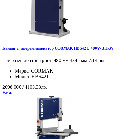
Банциг с лазерен индикатор CORMAK HBS421/ 400V/ 3.1kW
Трифазен лентов трион 480 мм 3345 мм 7/14 m/s
Марка:
CORMAK
Модел:
HBS421
2098.00€ / 4103.33лв.
Виж