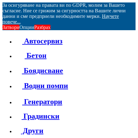
За осигуряване на правата ви по GDPR, молим за Вашето
съгласие. Ние се грижим за сигурността на Вашите лични
данни и сме предприели необходимите мерки.
Научете
повече...
Затвори
Опции
Разбрах
Автосервиз
Бетон
Боядисване
Водни помпи
Генератори
Градински
Други