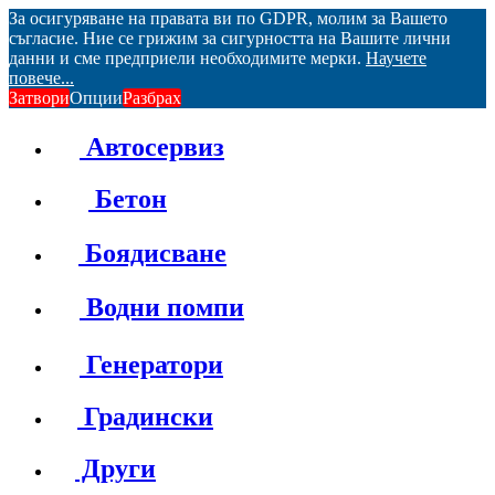
За осигуряване на правата ви по GDPR, молим за Вашето
съгласие. Ние се грижим за сигурността на Вашите лични
данни и сме предприели необходимите мерки.
Научете
повече...
Затвори
Опции
Разбрах
Автосервиз
Бетон
Боядисване
Водни помпи
Генератори
Градински
Други