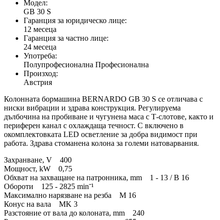
Модел:
GB 30 S
Гаранция за юридическо лице:
12 месеца
Гаранция за частно лице:
24 месеца
Употреба:
Полупрофесионална Професионална
Произход:
Австрия
Колонната бормашина BERNARDO GB 30 S се отличава с
ниски вибрации и здрава конструкция. Регулируема
дълбочина на пробиване и чугунена маса с Т-слотове, както и
периферен канал с охлаждаща течност. С включено в
окомплектовката LED осветление за добра видимост при
работа. Здрава стоманена колона за големи натоварвания.
Захранване, V 400
Мощност, kW 0,75
Обхват на захващане на патронника, mm 1 - 13 / B 16
Обороти 125 - 2825 minˉ¹
Максимално нарязване на резба M 16
Конус на вала MK 3
Разстояние от вала до колоната, mm 240