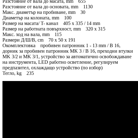
Разстояние от вала до масата, mm 655
Разстояние от вала до основата, mm 1130
Макс. диаметър на пробиване, mm 30
Диаметър на колоната, mm 100
Размер на масата/ T- канал 405 x 335 / 14 mm
Размер на работната повърхност, mm 320 x 315
Макс. ход на вала, mm 115
Размери Д/Ш/В, cm 70 x 50 x 191
Окомплектовка пробивен патронник 1 - 13 mm / B 16,
дорник за пробивен патронник MK 3 / B 16, преходни втулки
MK 3/2 и MK 3/1, устройство за автоматично освобождаване
на инструмента, LED работно осветление, регулируем
предпазител, охлаждащо устройство (по избор)
Тегло, kg 235