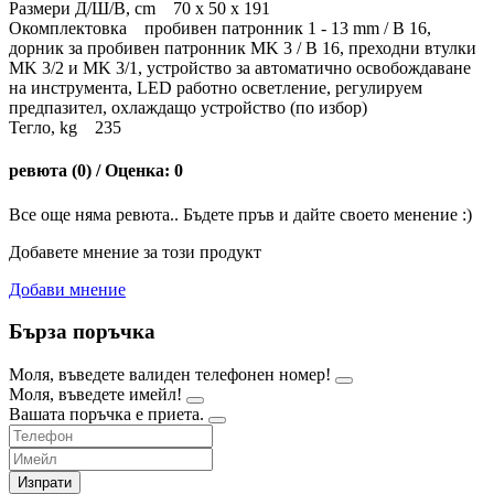
Размери Д/Ш/В, cm 70 x 50 x 191
Окомплектовка пробивен патронник 1 - 13 mm / B 16,
дорник за пробивен патронник MK 3 / B 16, преходни втулки
MK 3/2 и MK 3/1, устройство за автоматично освобождаване
на инструмента, LED работно осветление, регулируем
предпазител, охлаждащо устройство (по избор)
Тегло, kg 235
ревюта (0) / Оценка: 0
Все още няма ревюта.. Бъдете пръв и дайте своето менение :)
Добавете мнение за този продукт
Добави мнение
Бърза поръчка
Моля, въведете валиден телефонен номер!
Моля, въведете имейл!
Вашата поръчка е приета.
Изпрати