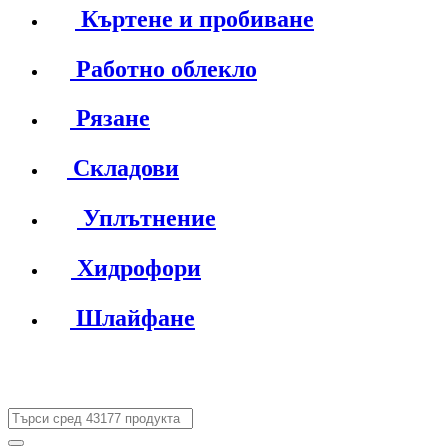
Къртене и пробиване
Работно облекло
Рязане
Складови
Уплътнение
Хидрофори
Шлайфане