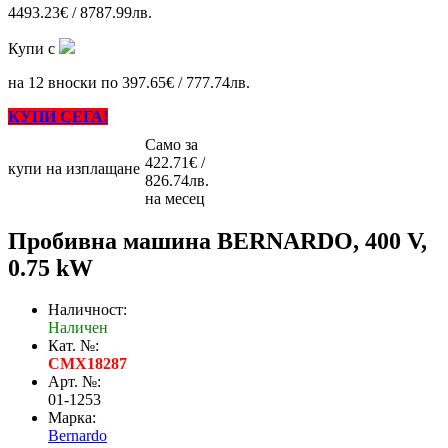
4493.23€ / 8787.99лв.
Купи с
на 12 вноски по 397.65€ / 777.74лв.
КУПИ СЕГА!
Само за
422.71€ /
купи на изплащане
826.74лв.
на месец
Пробивна машина BERNARDO, 400 V,
0.75 kW
Наличност:
Наличен
Кат. №:
CMX18287
Арт. №:
01-1253
Марка:
Bernardo