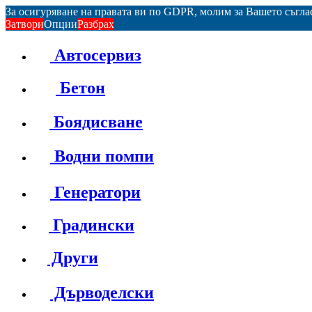
За осигуряване на правата ви по GDPR, молим за Вашето съгл
Затвори
Опции
Разбрах
Автосервиз
Бетон
Боядисване
Водни помпи
Генератори
Градински
Други
Дърводелски