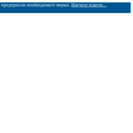
ме предприели необходимите мерки.
Научете повече...