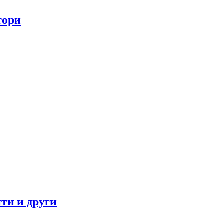
тори
ти и други