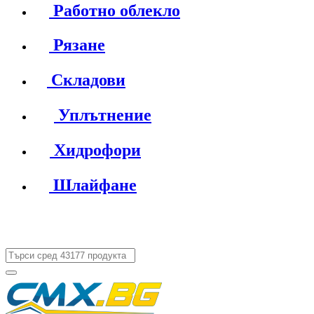
Работно облекло
Рязане
Складови
Уплътнение
Хидрофори
Шлайфане