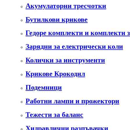
Акумулаторни тресчотки
Бутилкови крикове
Гедоре комплекти и комплекти 
Зарядни за електрически коли
Колички за инструменти
Крикове Крокодил
Подемници
Работни лампи и прожектори
Тежести за баланс
Хидравлични разпъвачки