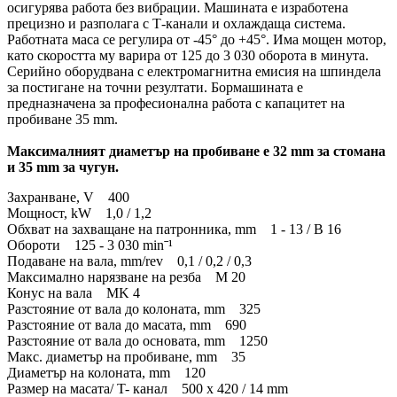
осигурява работа без вибрации. Машината е изработена
прецизно и разполага с Т-канали и охлаждаща система.
Работната маса се регулира от -45° до +45°. Има мощен мотор,
като скоростта му варира от 125 до 3 030 оборота в минута.
Серийно оборудвана с електромагнитна емисия на шпиндела
за постигане на точни резултати. Бормашината е
предназначена за професионална работа с капацитет на
пробиване 35 mm.
Максималният диаметър на пробиване е 32 mm за стомана
и 35 mm за чугун.
Захранване, V 400
Мощност, kW 1,0 / 1,2
Обхват на захващане на патронника, mm 1 - 13 / B 16
Обороти 125 - 3 030 minˉ¹
Подаване на вала, mm/rev 0,1 / 0,2 / 0,3
Максимално нарязване на резба M 20
Конус на вала MK 4
Разстояние от вала до колоната, mm 325
Разстояние от вала до масата, mm 690
Разстояние от вала до основата, mm 1250
Макс. диаметър на пробиване, mm 35
Диаметър на колоната, mm 120
Размер на масата/ T- канал 500 х 420 / 14 mm