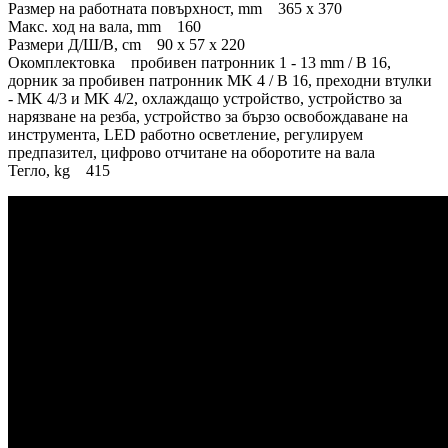
Размер на работната повърхност, mm 365 х 370
Макс. ход на вала, mm 160
Размери Д/Ш/В, cm 90 х 57 х 220
Окомплектовка пробивен патронник 1 - 13 mm / B 16,
дорник за пробивен патронник MK 4 / B 16, преходни втулки
- MK 4/3 и MK 4/2, охлаждащо устройство, устройство за
нарязване на резба, устройство за бързо освобождаване на
инструмента, LED работно осветление, регулируем
предпазител, цифрово отчитане на оборотите на вала
Тегло, kg 415