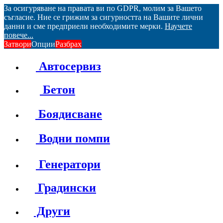
За осигуряване на правата ви по GDPR, молим за Вашето
съгласие. Ние се грижим за сигурността на Вашите лични
данни и сме предприели необходимите мерки.
Научете
повече...
Затвори
Опции
Разбрах
Автосервиз
Бетон
Боядисване
Водни помпи
Генератори
Градински
Други