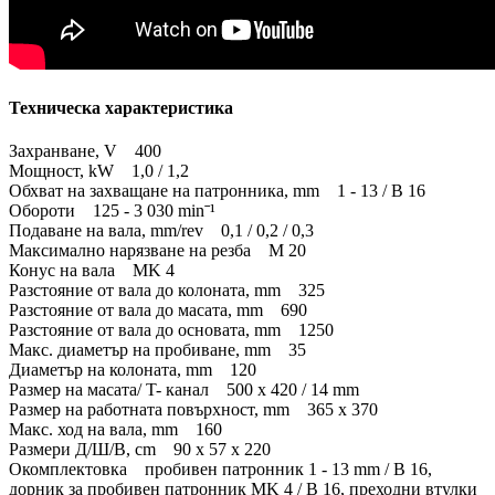
Техническа характеристика
Захранване, V 400
Мощност, kW 1,0 / 1,2
Обхват на захващане на патронника, mm 1 - 13 / B 16
Обороти 125 - 3 030 minˉ¹
Подаване на вала, mm/rev 0,1 / 0,2 / 0,3
Максимално нарязване на резба M 20
Конус на вала MK 4
Разстояние от вала до колоната, mm 325
Разстояние от вала до масата, mm 690
Разстояние от вала до основата, mm 1250
Макс. диаметър на пробиване, mm 35
Диаметър на колоната, mm 120
Размер на масата/ T- канал 500 х 420 / 14 mm
Размер на работната повърхност, mm 365 х 370
Макс. ход на вала, mm 160
Размери Д/Ш/В, cm 90 х 57 х 220
Окомплектовка пробивен патронник 1 - 13 mm / B 16,
дорник за пробивен патронник MK 4 / B 16, преходни втулки