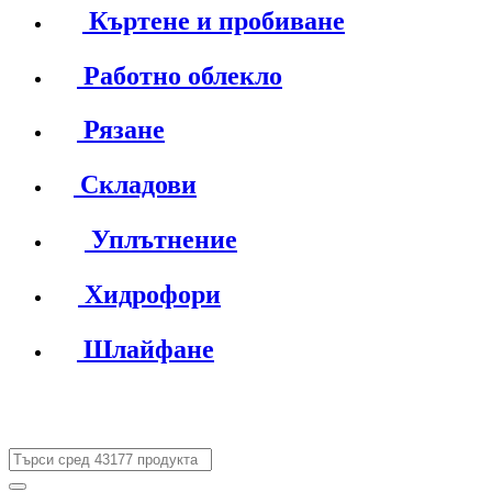
Къртене и пробиване
Работно облекло
Рязане
Складови
Уплътнение
Хидрофори
Шлайфане