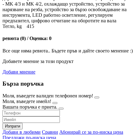
- MK 4/3 и MK 4/2, охлаждащо устройство, устройство за
нарязване на резба, устройство за бързо освобождаване на
инструмента, LED работно осветление, регулируем
предпазител, цифрово отчитане на оборотите на вала
Тегло, kg 415
ревюта (0) / Оценка: 0
Все още няма ревюта.. Бъдете пръв и дайте своето менение :)
Добавете мнение за този продукт
Добави мнение
Бърза поръчка
Моля, въведете валиден телефонен номер!
Моля, въведете имейл!
Вашата поръчка е приета.
Изпрати
Добави в любими
Сравни
Абонирай се за по-ниска цена
Предложи по-ниска цена