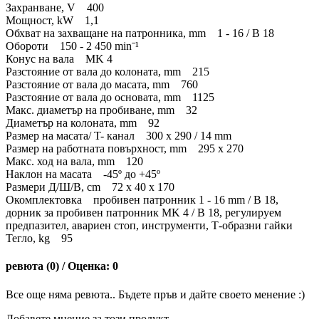
Захранване, V 400
Мощност, kW 1,1
Обхват на захващане на патронника, mm 1 - 16 / B 18
Обороти 150 - 2 450 minˉ¹
Конус на вала MK 4
Разстояние от вала до колоната, mm 215
Разстояние от вала до масата, mm 760
Разстояние от вала до основата, mm 1125
Макс. диаметър на пробиване, mm 32
Диаметър на колоната, mm 92
Размер на масата/ T- канал 300 x 290 / 14 mm
Размер на работната повърхност, mm 295 x 270
Макс. ход на вала, mm 120
Наклон на масата -45º до +45º
Размери Д/Ш/В, cm 72 x 40 x 170
Окомплектовка пробивен патронник 1 - 16 mm / B 18,
дорник за пробивен патронник MK 4 / B 18, регулируем
предпазител, авариен стоп, инструменти, Т-образни гайки
Тегло, kg 95
ревюта (0) / Оценка: 0
Все още няма ревюта.. Бъдете пръв и дайте своето менение :)
Добавете мнение за този продукт