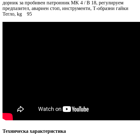
дорник за пробивен патронник MK 4 / B 18, регулируем
предпазител, авариен стоп, инструменти, Т-образни гайки
Тегло, kg 95
Техническа характеристика