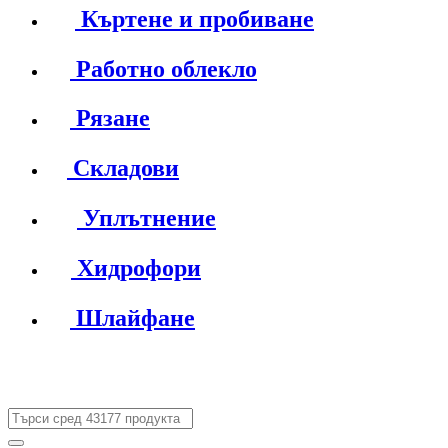
Къртене и пробиване
Работно облекло
Рязане
Складови
Уплътнение
Хидрофори
Шлайфане