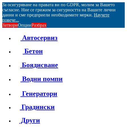
За осигуряване на правата ви по GDPR, молим за Вашето
съгласие. Ние се грижим за сигурността на Вашите лични
данни и сме предприели необходимите мерки.
Научете
повече...
Затвори
Опции
Разбрах
Автосервиз
Бетон
Боядисване
Водни помпи
Генератори
Градински
Други