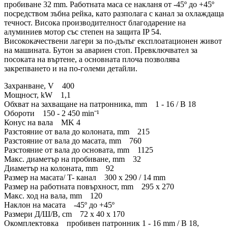
пробиване 32 mm. Работната маса се накланя от -45º до +45º
посредством зъбна рейка, като разполага с канал за охлаждаща
течност. Висока производителност благодарение на
алуминиев мотор със степен на защита IP 54.
Висококачествени лагери за по-дълъг експлоатационен живот
на машината. Бутон за авариен стоп. Превключвател за
посоката на въртене, а основната плоча позволява
закрепването и на по-големи детайли.
Захранване, V 400
Мощност, kW 1,1
Обхват на захващане на патронника, mm 1 - 16 / B 18
Обороти 150 - 2 450 minˉ¹
Конус на вала MK 4
Разстояние от вала до колоната, mm 215
Разстояние от вала до масата, mm 760
Разстояние от вала до основата, mm 1125
Макс. диаметър на пробиване, mm 32
Диаметър на колоната, mm 92
Размер на масата/ T- канал 300 x 290 / 14 mm
Размер на работната повърхност, mm 295 x 270
Макс. ход на вала, mm 120
Наклон на масата -45º до +45º
Размери Д/Ш/В, cm 72 x 40 x 170
Окомплектовка пробивен патронник 1 - 16 mm / B 18,