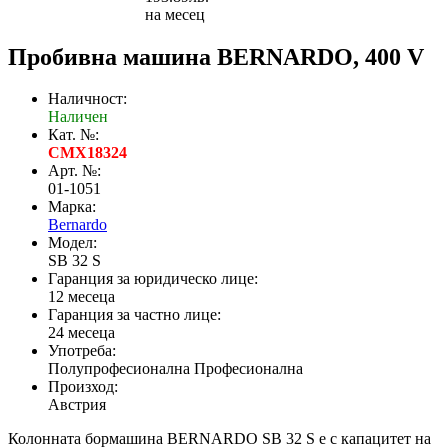
на месец
Пробивна машина BERNARDO, 400 V
Наличност:
Наличен
Кат. №:
CMX18324
Арт. №:
01-1051
Марка:
Bernardo
Модел:
SB 32 S
Гаранция за юридическо лице:
12 месеца
Гаранция за частно лице:
24 месеца
Употреба:
Полупрофесионална Професионална
Произход:
Австрия
Колонната бормашина BERNARDO SB 32 S е с капацитет на