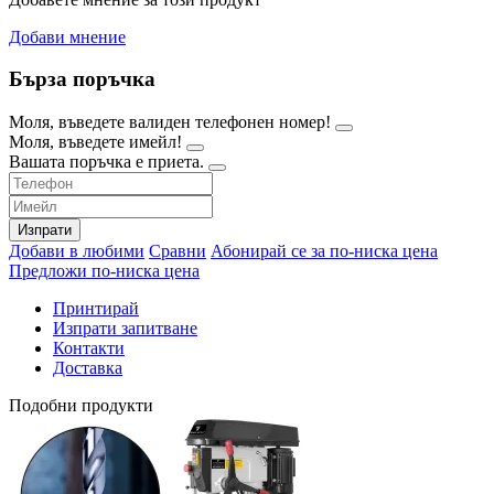
Добави мнение
Бърза поръчка
Моля, въведете валиден телефонен номер!
Моля, въведете имейл!
Вашата поръчка е приета.
Изпрати
Добави в любими
Сравни
Абонирай се за по-ниска цена
Предложи по-ниска цена
Принтирай
Изпрати запитване
Контакти
Доставка
Подобни продукти