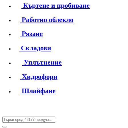
Къртене и пробиване
Работно облекло
Рязане
Складови
Уплътнение
Хидрофори
Шлайфане