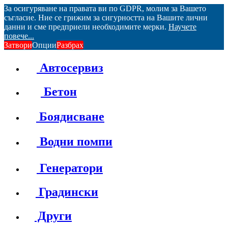
За осигуряване на правата ви по GDPR, молим за Вашето
съгласие. Ние се грижим за сигурността на Вашите лични
данни и сме предприели необходимите мерки.
Научете
повече...
Затвори
Опции
Разбрах
Автосервиз
Бетон
Боядисване
Водни помпи
Генератори
Градински
Други