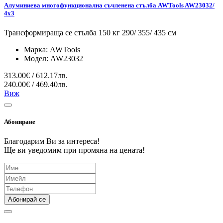
Алуминиева многофункционална съчленена стълба AWTools AW23032/
4x3
Трансформираща се стълба 150 кг 290/ 355/ 435 см
Марка:
AWTools
Модел:
AW23032
313.00€ / 612.17лв.
240.00€ / 469.40лв.
Виж
Абониране
Благодарим Ви за интереса!
Ще ви уведомим при промяна на цената!
Абонирай се