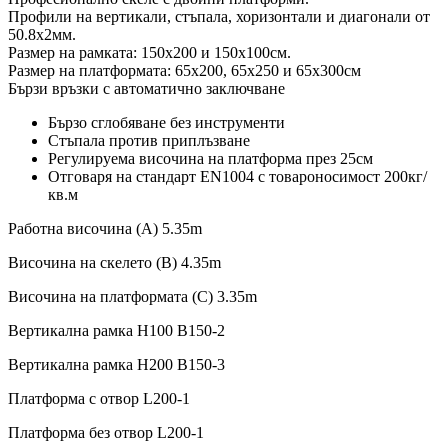
Профили на вертикали, стъпала, хоризонтали и диагонали от
50.8х2мм.
Размер на рамката: 150х200 и 150х100см.
Размер на платформата: 65х200, 65х250 и 65х300см
Бързи връзки с автоматично заключване
Бързо сглобяване без инструменти
Стъпала против приплъзване
Регулируема височина на платформа през 25см
Отговаря на стандарт EN1004 с товароносимост 200кг/
кв.м
Работна височина (А) 5.35m
Височина на скелето (B) 4.35m
Височина на платформата (C) 3.35m
Вертикална рамка H100 B150-2
Вертикална рамка H200 B150-3
Платформа с отвор L200-1
Платформа без отвор L200-1