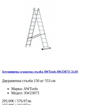
Алуминиева сгъваема стълба AWTools AW23073/ 2x10
Двураменна стълба 150 кг 553 см
Марка:
AWTools
Модел:
AW23073
295.00€ / 576.97лв.