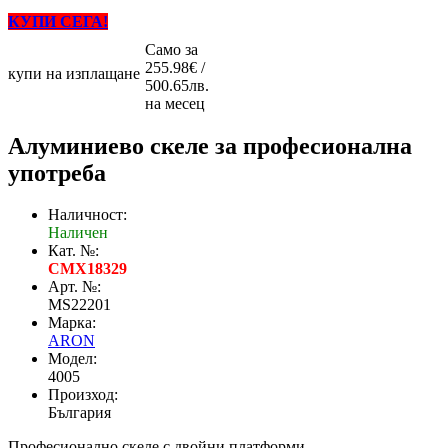
КУПИ СЕГА!
Само за
255.98€ /
купи на изплащане
500.65лв.
на месец
Алуминиево скеле за професионална
употреба
Наличност:
Наличен
Кат. №:
CMX18329
Арт. №:
MS22201
Марка:
ARON
Модел:
4005
Произход:
България
Професионално скеле с двойни платформи.