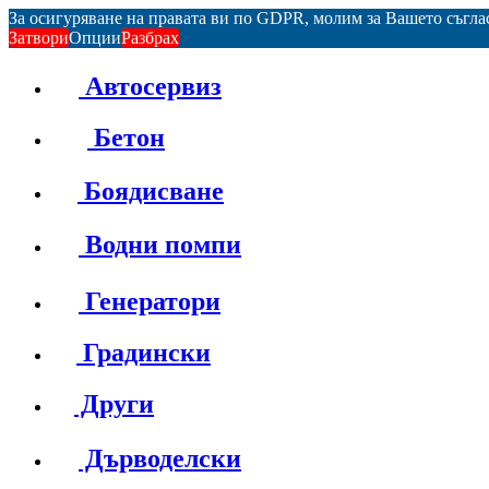
За осигуряване на правата ви по GDPR, молим за Вашето съгл
Затвори
Опции
Разбрах
Автосервиз
Бетон
Боядисване
Водни помпи
Генератори
Градински
Други
Дърводелски