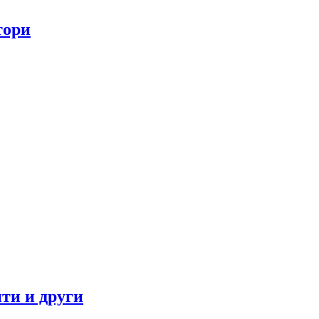
тори
ти и други