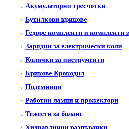
Акумулаторни тресчотки
Бутилкови крикове
Гедоре комплекти и комплекти 
Зарядни за електрически коли
Колички за инструменти
Крикове Крокодил
Подемници
Работни лампи и прожектори
Тежести за баланс
Хидравлични разпъвачки