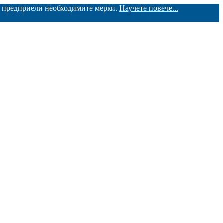
ме предприели необходимите мерки.
Научете повече...