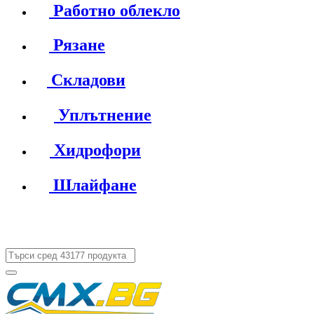
Работно облекло
Рязане
Складови
Уплътнение
Хидрофори
Шлайфане