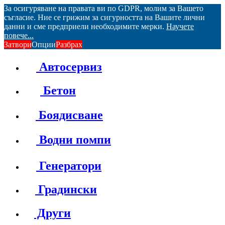
За осигуряване на правата ви по GDPR, молим за Вашето
съгласие. Ние се грижим за сигурността на Вашите лични
данни и сме предприели необходимите мерки.
Научете
повече...
Затвори
Опции
Разбрах
Автосервиз
Бетон
Боядисване
Водни помпи
Генератори
Градински
Други