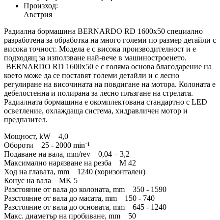
Произход:
Австрия
Радиална бормашина BERNARDO RD 1600x50 специално
разработена за обработка на много големи по размер детайли с
висока точност. Модела е с висока производителност и е
подходящ за използване най-вече в машиностроенето.
BERNARDO RD 1600x50 е с голяма основа благодарение на
което може да се поставят големи детайли и с лесно
регулиране на височината на повдигане на мотора. Колоната е
дебелостенна и полирана за лесно плъзгане на стрелата.
Радиалната бормашина е окомплектована стандартно с LED
осветление, охлаждаща система, хидравличен мотор и
предпазител.
Мощност, kW 4,0
Обороти 25 - 2000 minˉ¹
Подаване на вала, mm/rev 0,04 – 3,2
Максимално нарязване на резба M 42
Ход на главата, mm 1240 (хоризонтален)
Конус на вала MK 5
Разстояние от вала до колоната, mm 350 - 1590
Разстояние от вала до масата, mm 150 - 740
Разстояние от вала до основата, mm 645 - 1240
Макс. диаметър на пробиване, mm 50