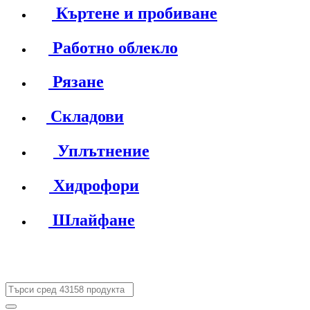
Къртене и пробиване
Работно облекло
Рязане
Складови
Уплътнение
Хидрофори
Шлайфане