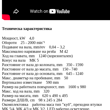
Техническа характеристика
Мощност, kW 4,0
Обороти 25 - 2000 minˉ¹
Подаване на вала, mm/rev 0,04 – 3,2
Максимално нарязване на резба M 42
Ход на главата, mm 1240 (хоризонтален)
Конус на вала MK 5
Разстояние от вала до колоната, mm 350 - 1590
Разстояние от вала до масата, mm 150 - 740
Разстояние от вала до основата, mm 645 - 1240
Макс. диаметър на пробиване, mm 50
Вертикално изместване 590 mm
Размер на работната повърхност, mm 1600 x 980
Макс. ход на вала, mm 320
Размер на масата, mm 620 х 490 х 495
Размери Д/Ш/В, cm 98 x 245 x 284
Окомплектовка работна маса тип "куб", преходни втулки
MK 5/4, MK 4/3 и MK 3/2, LED работно осветление,