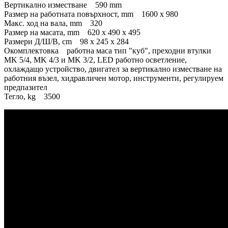
Вертикално изместване 590 mm
Размер на работната повърхност, mm 1600 x 980
Макс. ход на вала, mm 320
Размер на масата, mm 620 х 490 х 495
Размери Д/Ш/В, cm 98 x 245 x 284
Окомплектовка работна маса тип "куб", преходни втулки
MK 5/4, MK 4/3 и MK 3/2, LED работно осветление,
охлаждащо устройство, двигател за вертикално изместване на
работния възел, хидравличен мотор, инструменти, регулируем
предпазител
Тегло, kg 3500