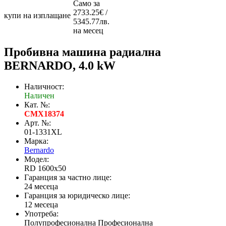
Само за
2733.25€ /
купи на изплащане
5345.77лв.
на месец
Пробивна машина радиална
BERNARDO, 4.0 kW
Наличност:
Наличен
Кат. №:
CMX18374
Арт. №:
01-1331XL
Марка:
Bernardo
Модел:
RD 1600x50
Гаранция за частно лице:
24 месеца
Гаранция за юридическо лице:
12 месеца
Употреба:
Полупрофесионална Професионална