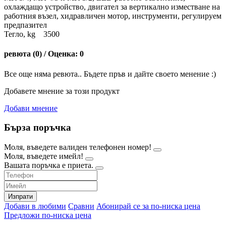
охлаждащо устройство, двигател за вертикално изместване на
работния възел, хидравличен мотор, инструменти, регулируем
предпазител
Тегло, kg 3500
ревюта (0) / Оценка: 0
Все още няма ревюта.. Бъдете пръв и дайте своето менение :)
Добавете мнение за този продукт
Добави мнение
Бърза поръчка
Моля, въведете валиден телефонен номер!
Моля, въведете имейл!
Вашата поръчка е приета.
Изпрати
Добави в любими
Сравни
Абонирай се за по-ниска цена
Предложи по-ниска цена