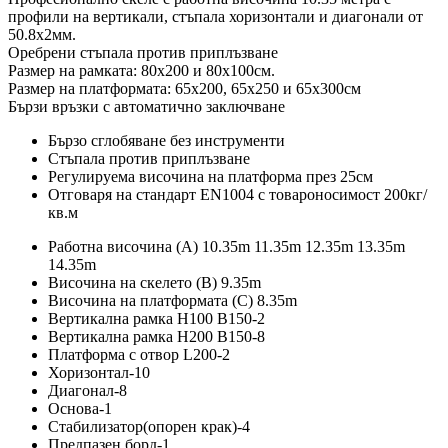
профили на вертикали, стъпала хоризонтали и диагонали от
50.8х2мм.
Оребрени стъпала против приплъзване
Размер на рамката: 80х200 и 80х100см.
Размер на платформата: 65х200, 65х250 и 65х300см
Бързи връзки с автоматично заключване
Бързо сглобяване без инструменти
Стъпала против приплъзване
Регулируема височина на платформа през 25см
Отговаря на стандарт EN1004 с товароносимост 200кг/
кв.м
Работна височина (А) 10.35m 11.35m 12.35m 13.35m
14.35m
Височина на скелето (B) 9.35m
Височина на платформата (C) 8.35m
Вертикална рамка H100 B150-2
Вертикална рамка H200 B150-8
Платформа с отвор L200-2
Хоризонтал-10
Диагонал-8
Основа-1
Стабилизатор(опорен крак)-4
Предпазен борд-1