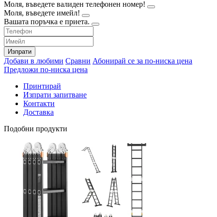
Моля, въведете валиден телефонен номер!
Моля, въведете имейл!
Вашата поръчка е приета.
Изпрати
Добави в любими
Сравни
Абонирай се за по-ниска цена
Предложи по-ниска цена
Принтирай
Изпрати запитване
Контакти
Доставка
Подобни продукти