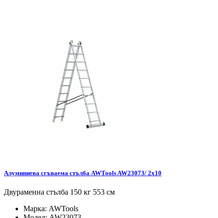
Алуминиева сгъваема стълба AWTools AW23073/ 2x10
Двураменна стълба 150 кг 553 см
Марка:
AWTools
Модел:
AW23073