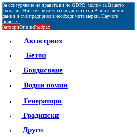
За осигуряване на правата ви по GDPR, молим за Вашето
съгласие. Ние се грижим за сигурността на Вашите лични
данни и сме предприели необходимите мерки.
Научете
повече...
Затвори
Опции
Разбрах
Автосервиз
Бетон
Боядисване
Водни помпи
Генератори
Градински
Други