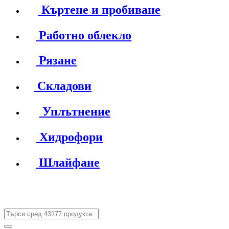
Къртене и пробиване
Работно облекло
Рязане
Складови
Уплътнение
Хидрофори
Шлайфане