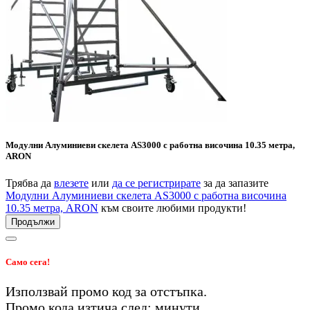
Модулни Алуминиеви скелета AS3000 с работна височина 10.35 метра,
ARON
Трябва да
влезете
или
да се регистрирате
за да запазите
Модулни Алуминиеви скелета AS3000 с работна височина
10.35 метра, ARON
към своите любими продукти!
Продължи
Само сега!
Използвай промо код
за
отстъпка.
Промо кода изтича след:
минути