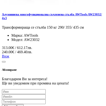
Алуминиева многофункционална съчленена стълба AWTools AW23032/
4x3
Трансформираща се стълба 150 кг 290/ 355/ 435 см
Марка:
AWTools
Модел:
AW23032
313.00€ / 612.17лв.
240.00€ / 469.40лв.
Виж
Абониране
Благодарим Ви за интереса!
Ще ви уведомим при промяна на цената!