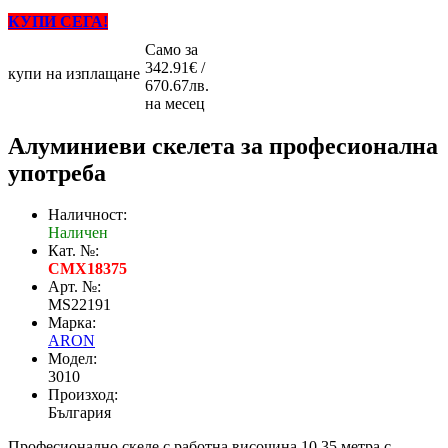
КУПИ СЕГА!
Само за
342.91€ /
купи на изплащане
670.67лв.
на месец
Алуминиеви скелета за професионална
употреба
Наличност:
Наличен
Кат. №:
CMX18375
Арт. №:
MS22191
Марка:
ARON
Модел:
3010
Произход:
България
Професионално скеле с работна височина 10.35 метра с