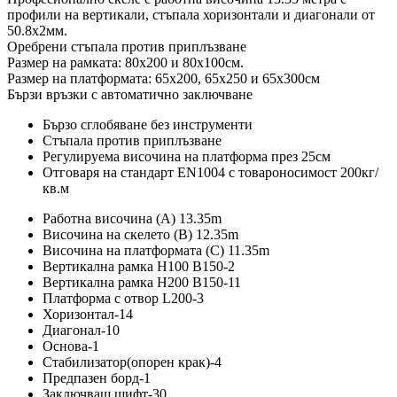
профили на вертикали, стъпала хоризонтали и диагонали от
50.8х2мм.
Оребрени стъпала против приплъзване
Размер на рамката: 80х200 и 80х100см.
Размер на платформата: 65х200, 65х250 и 65х300см
Бързи връзки с автоматично заключване
Бързо сглобяване без инструменти
Стъпала против приплъзване
Регулируема височина на платформа през 25см
Отговаря на стандарт EN1004 с товароносимост 200кг/
кв.м
Работна височина (А) 13.35m
Височина на скелето (B) 12.35m
Височина на платформата (C) 11.35m
Вертикална рамка H100 B150-2
Вертикална рамка H200 B150-11
Платформа с отвор L200-3
Хоризонтал-14
Диагонал-10
Основа-1
Стабилизатор(опорен крак)-4
Предпазен борд-1
Заключващ щифт-30