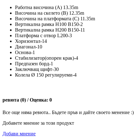
Работна височина (А) 13.35m
Височина на скелето (B) 12.35m
Височина на платформата (C) 11.35m
Вертикална рамка H100 B150-2
Вертикална рамка H200 B150-11
Платформа с отвор L200-3
Хоризонтал-14
Диагонал-10
Основа-1
Стабилизатор(опорен крак)-4
Предпазен борд-1
Заключващ щифт-30
Колела Ø 150 регулируеми-4
ревюта (0) / Оценка: 0
Все още няма ревюта.. Бъдете пръв и дайте своето менение :)
Добавете мнение за този продукт
Добави мнение