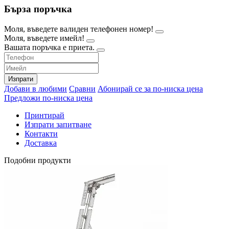
Бърза поръчка
Моля, въведете валиден телефонен номер!
Моля, въведете имейл!
Вашата поръчка е приета.
Изпрати
Добави в любими
Сравни
Абонирай се за по-ниска цена
Предложи по-ниска цена
Принтирай
Изпрати запитване
Контакти
Доставка
Подобни продукти