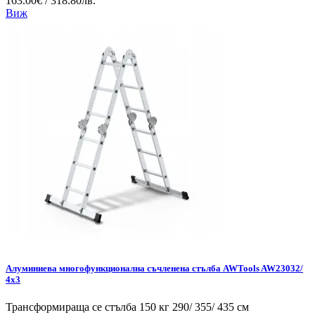
163.00€ / 318.80лв.
Виж
Алуминиева многофункционална съчленена стълба AWTools AW23032/
4x3
Трансформираща се стълба 150 кг 290/ 355/ 435 см