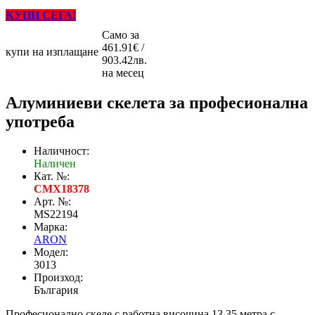
КУПИ СЕГА!
Само за
461.91€ /
купи на изплащане
903.42лв.
на месец
Алуминиеви скелета за професионална
употреба
Наличност:
Наличен
Кат. №:
CMX18378
Арт. №:
MS22194
Марка:
ARON
Модел:
3013
Произход:
България
Професионално скеле с работна височина 13.35 метра с