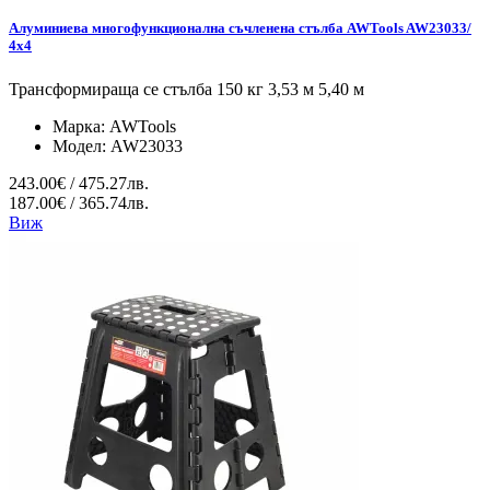
Алуминиева многофункционална съчленена стълба AWTools AW23033/
4x4
Трансформираща се стълба 150 кг 3,53 м 5,40 м
Марка:
AWTools
Модел:
AW23033
243.00€ / 475.27лв.
187.00€ / 365.74лв.
Виж