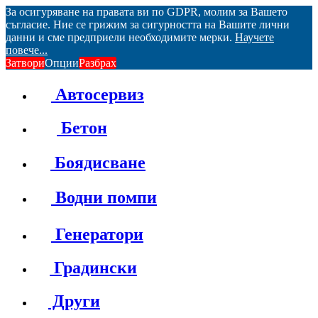
За осигуряване на правата ви по GDPR, молим за Вашето
съгласие. Ние се грижим за сигурността на Вашите лични
данни и сме предприели необходимите мерки.
Научете
повече...
Затвори
Опции
Разбрах
Автосервиз
Бетон
Боядисване
Водни помпи
Генератори
Градински
Други