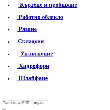
Къртене и пробиване
Работно облекло
Рязане
Складови
Уплътнение
Хидрофори
Шлайфане