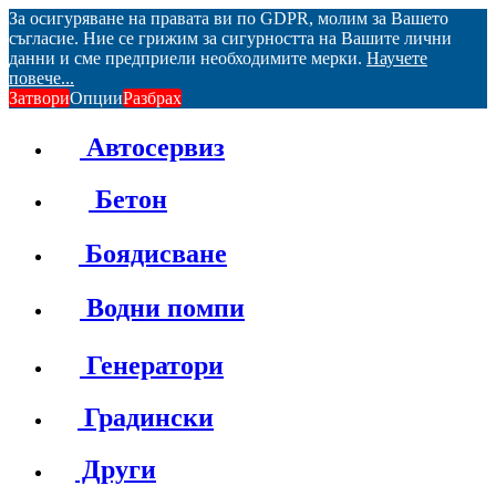
За осигуряване на правата ви по GDPR, молим за Вашето
съгласие. Ние се грижим за сигурността на Вашите лични
данни и сме предприели необходимите мерки.
Научете
повече...
Затвори
Опции
Разбрах
Автосервиз
Бетон
Боядисване
Водни помпи
Генератори
Градински
Други