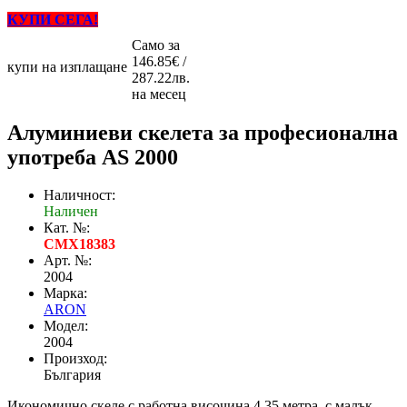
КУПИ СЕГА!
Само за
146.85€ /
купи на изплащане
287.22лв.
на месец
Алуминиеви скелета за професионална
употреба AS 2000
Наличност:
Наличен
Кат. №:
CMX18383
Арт. №:
2004
Марка:
ARON
Модел:
2004
Произход:
България
Икономично скеле с работна височина 4.35 метра, с малък