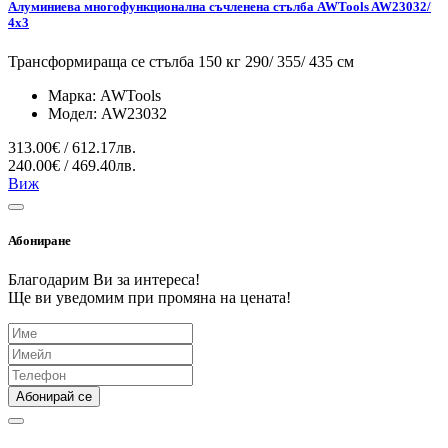
Алуминиева многофункционална съчленена стълба AWTools AW23032/
4x3
Трансформираща се стълба 150 кг 290/ 355/ 435 см
Марка:
AWTools
Модел:
AW23032
313.00€ / 612.17лв.
240.00€ / 469.40лв.
Виж
Абониране
Благодарим Ви за интереса!
Ще ви уведомим при промяна на цената!
Абонирай се