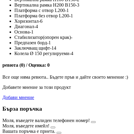
Вертикална рамка H200 B150-3
Платформа с отвор L200-1
Платформа без отвор L200-1
Хоризонтал-6
Диагонал-4
Основа-1
Стабилизатор(опорен крак)-
Предпазен борд-1
Заключващ щифт-14
Колела Ø 150 регулируеми-4
ревюта (0) / Оценка: 0
Все още няма ревюта.. Бъдете пръв и дайте своето менение :)
Добавете мнение за този продукт
Добави мнение
Бърза поръчка
Моля, въведете валиден телефонен номер!
Моля, въведете имейл!
Вашата поръчка е приета.