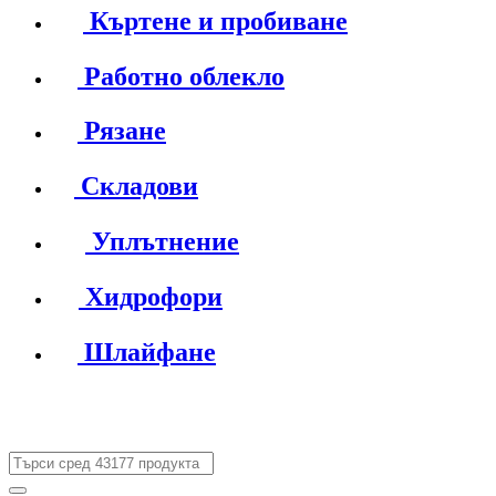
Къртене и пробиване
Работно облекло
Рязане
Складови
Уплътнение
Хидрофори
Шлайфане