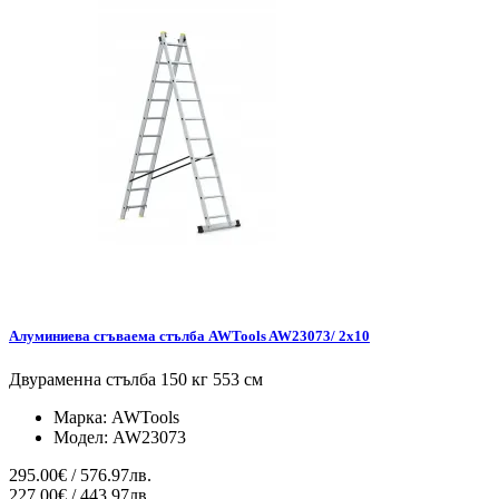
Алуминиева сгъваема стълба AWTools AW23073/ 2x10
Двураменна стълба 150 кг 553 см
Марка:
AWTools
Модел:
AW23073
295.00€ / 576.97лв.
227.00€ / 443.97лв.