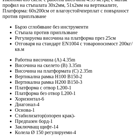
профил на стъпалата 30х2мм, 51x2мм на вертикалите,
Платформа: 60х200см от влагоустойчперплат с повърхност
против приплъзване
Бързо сглобяване без инструменти
Стъпала против приплъзване
Регулируема височина на платформа през 25см
Отговаря на стандарт EN1004 с товароносимост 200кг/
кв.м
Работна височина (А) 4.35m
Височина на скелето (B) 3.35m
Височина на платформата (C) 2.35m
Вертикална рамка H100 B150-2
Вертикална рамка H200 B150-3
Платформа с отвор L200-1
Платформа без отвор L200-1
Хоризонтал-6
Диагонал-4
Основа-1
Стабилизатор(опорен крак)-
Предпазен борд-1
Заключващ щифт-14
Колела Ø 150 регулируеми-4