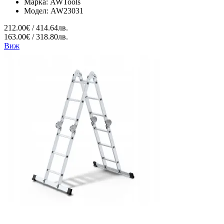
Марка:
AWTools
Модел:
AW23031
212.00€ / 414.64лв.
163.00€ / 318.80лв.
Виж