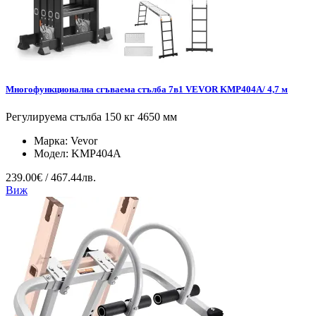
Многофункционална сгъваема стълба 7в1 VEVOR KMP404A/ 4,7 м
Регулируема стълба 150 кг 4650 мм
Марка:
Vevor
Модел:
KMP404A
239.00€ / 467.44лв.
Виж