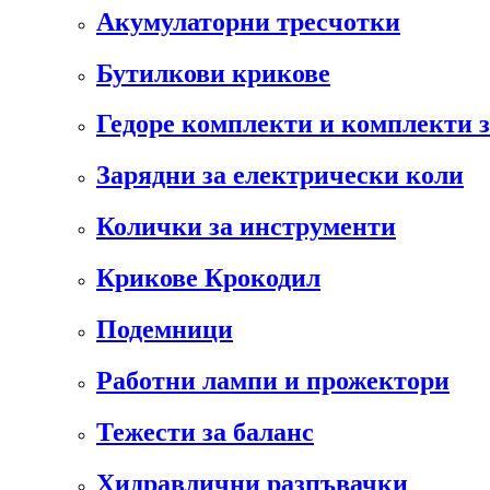
Акумулаторни тресчотки
Бутилкови крикове
Гедоре комплекти и комплекти 
Зарядни за електрически коли
Колички за инструменти
Крикове Крокодил
Подемници
Работни лампи и прожектори
Тежести за баланс
Хидравлични разпъвачки