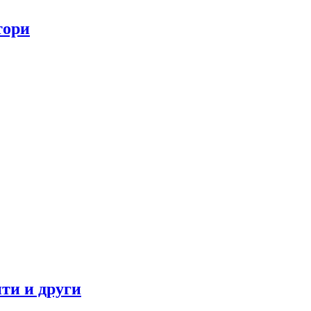
тори
ти и други