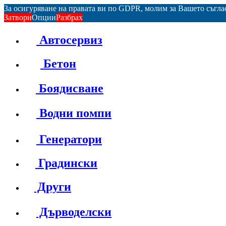
За осигуряване на правата ви по GDPR, молим за Вашето съгл
Затвори
Опции
Разбрах
Автосервиз
Бетон
Боядисване
Водни помпи
Генератори
Градински
Други
Дърводелски