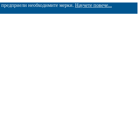
ме предприели необходимите мерки.
Научете повече...