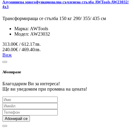
Алуминиева многофункционална съчленена стълба AWTools AW23032/
4x3
Трансформираща се стълба 150 кг 290/ 355/ 435 см
Марка:
AWTools
Модел:
AW23032
313.00€ / 612.17лв.
240.00€ / 469.40лв.
Виж
Абониране
Благодарим Ви за интереса!
Ще ви уведомим при промяна на цената!
Абонирай се