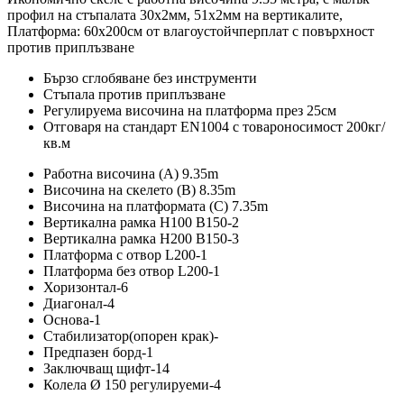
профил на стъпалата 30х2мм, 51x2мм на вертикалите,
Платформа: 60х200см от влагоустойчперплат с повърхност
против приплъзване
Бързо сглобяване без инструменти
Стъпала против приплъзване
Регулируема височина на платформа през 25см
Отговаря на стандарт EN1004 с товароносимост 200кг/
кв.м
Работна височина (А) 9.35m
Височина на скелето (B) 8.35m
Височина на платформата (C) 7.35m
Вертикална рамка H100 B150-2
Вертикална рамка H200 B150-3
Платформа с отвор L200-1
Платформа без отвор L200-1
Хоризонтал-6
Диагонал-4
Основа-1
Стабилизатор(опорен крак)-
Предпазен борд-1
Заключващ щифт-14
Колела Ø 150 регулируеми-4