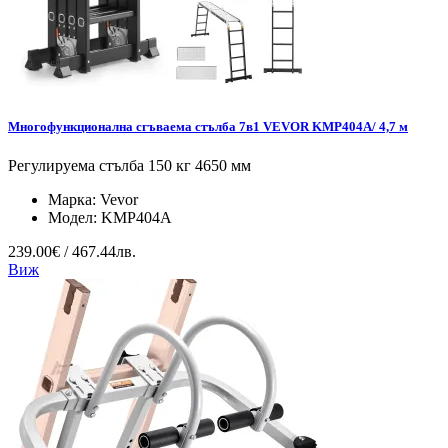
Многофункционална сгъваема стълба 7в1 VEVOR KMP404A/ 4,7 м
Регулируема стълба 150 кг 4650 мм
Марка:
Vevor
Модел:
KMP404A
239.00€ / 467.44лв.
Виж