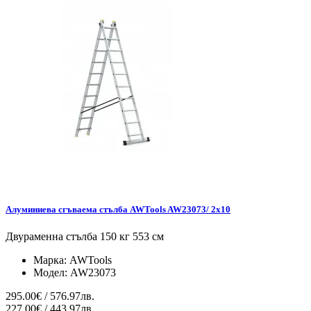
Алуминиева сгъваема стълба AWTools AW23073/ 2x10
Двураменна стълба 150 кг 553 см
Марка:
AWTools
Модел:
AW23073
295.00€ / 576.97лв.
227.00€ / 443.97лв.