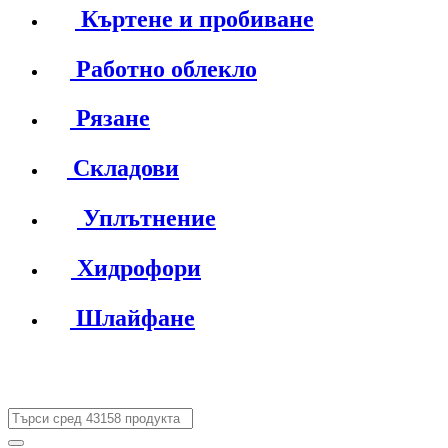
Къртене и пробиване
Работно облекло
Рязане
Складови
Уплътнение
Хидрофори
Шлайфане