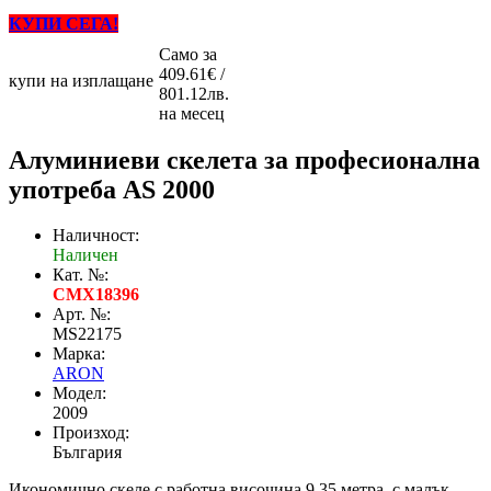
КУПИ СЕГА!
Само за
409.61€ /
купи на изплащане
801.12лв.
на месец
Алуминиеви скелета за професионална
употреба AS 2000
Наличност:
Наличен
Кат. №:
CMX18396
Арт. №:
MS22175
Марка:
ARON
Модел:
2009
Произход:
България
Икономично скеле с работна височина 9.35 метра, с малък