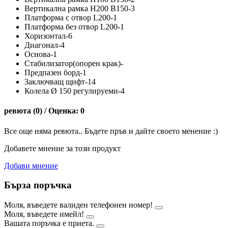
Вертикална рамка H200 B150-3
Платформа с отвор L200-1
Платформа без отвор L200-1
Хоризонтал-6
Диагонал-4
Основа-1
Стабилизатор(опорен крак)-
Предпазен борд-1
Заключващ щифт-14
Колела Ø 150 регулируеми-4
ревюта (0) / Оценка: 0
Все още няма ревюта.. Бъдете пръв и дайте своето менение :)
Добавете мнение за този продукт
Добави мнение
Бърза поръчка
Моля, въведете валиден телефонен номер!
Моля, въведете имейл!
Вашата поръчка е приета.