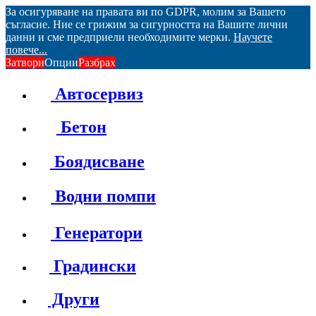
За осигуряване на правата ви по GDPR, молим за Вашето
съгласие. Ние се грижим за сигурността на Вашите лични
данни и сме предприели необходимите мерки.
Научете
повече...
Затвори
Опции
Разбрах
Автосервиз
Бетон
Боядисване
Водни помпи
Генератори
Градински
Други