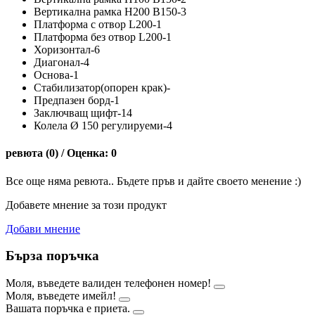
Вертикална рамка H200 B150-3
Платформа с отвор L200-1
Платформа без отвор L200-1
Хоризонтал-6
Диагонал-4
Основа-1
Стабилизатор(опорен крак)-
Предпазен борд-1
Заключващ щифт-14
Колела Ø 150 регулируеми-4
ревюта (0) / Оценка: 0
Все още няма ревюта.. Бъдете пръв и дайте своето менение :)
Добавете мнение за този продукт
Добави мнение
Бърза поръчка
Моля, въведете валиден телефонен номер!
Моля, въведете имейл!
Вашата поръчка е приета.