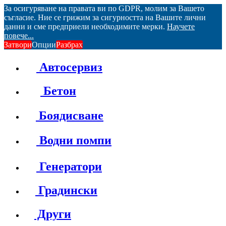
За осигуряване на правата ви по GDPR, молим за Вашето
съгласие. Ние се грижим за сигурността на Вашите лични
данни и сме предприели необходимите мерки.
Научете
повече...
Затвори
Опции
Разбрах
Автосервиз
Бетон
Боядисване
Водни помпи
Генератори
Градински
Други