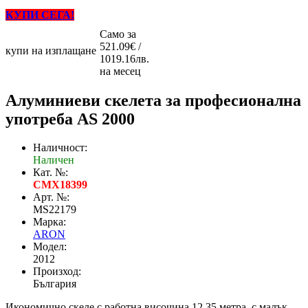
КУПИ СЕГА!
Само за
521.09€ /
купи на изплащане
1019.16лв.
на месец
Алуминиеви скелета за професионална
употреба AS 2000
Наличност:
Наличен
Кат. №:
CMX18399
Арт. №:
MS22179
Марка:
ARON
Модел:
2012
Произход:
България
Икономично скеле с работна височина 12.35 метра, с малък