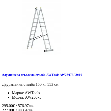
Алуминиева сгъваема стълба AWTools AW23073/ 2x10
Двураменна стълба 150 кг 553 см
Марка:
AWTools
Модел:
AW23073
295.00€ / 576.97лв.
227.00€ / 443.97лв.