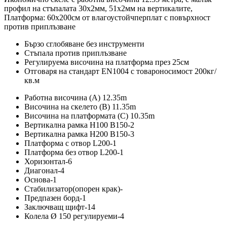
профил на стъпалата 30х2мм, 51x2мм на вертикалите,
Платформа: 60х200см от влагоустойчперплат с повърхност
против приплъзване
Бързо сглобяване без инструменти
Стъпала против приплъзване
Регулируема височина на платформа през 25см
Отговаря на стандарт EN1004 с товароносимост 200кг/
кв.м
Работна височина (А) 12.35m
Височина на скелето (B) 11.35m
Височина на платформата (C) 10.35m
Вертикална рамка H100 B150-2
Вертикална рамка H200 B150-3
Платформа с отвор L200-1
Платформа без отвор L200-1
Хоризонтал-6
Диагонал-4
Основа-1
Стабилизатор(опорен крак)-
Предпазен борд-1
Заключващ щифт-14
Колела Ø 150 регулируеми-4