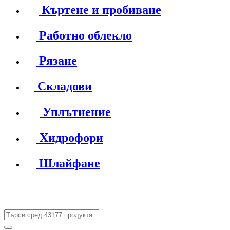
Къртене и пробиване
Работно облекло
Рязане
Складови
Уплътнение
Хидрофори
Шлайфане