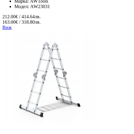
Марка:
AWTools
Модел:
AW23031
212.00€ / 414.64лв.
163.00€ / 318.80лв.
Виж