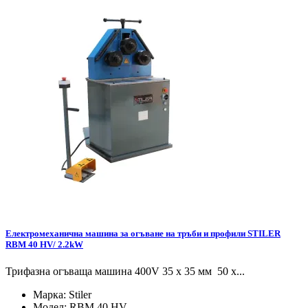
Електромеханична машина за огъване на тръби и профили STILER
RBM 40 HV/ 2.2kW
Трифазна огъваща машина 400V 35 х 35 мм 50 x...
Марка:
Stiler
Модел:
RBM 40 HV