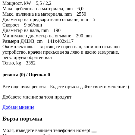
Мощност, kW 5,5 / 2,2
Макс. дебелина на материала, mm 6,0
Макс. дължина на материала, mm 2550
Диаметър на предварително огъване, mm 5
Скорост 9 об/мин
Диаметър на вала, mm 190
Минимален диаметър на огъване 290 mm
Размери Д/Ш/В, cm 141x402x117
Окомплектовка въртящ се горен вал, конично огъващо
устройство, крачен прекъсвач за ляво и дясно завъртане,
регулируем обратен вал
Тегло, kg 3352
ревюта (0) / Оценка: 0
Все още няма ревюта.. Бъдете пръв и дайте своето менение :)
Добавете мнение за този продукт
Добави мнение
Бърза поръчка
Моля, въведете валиден телефонен номер!