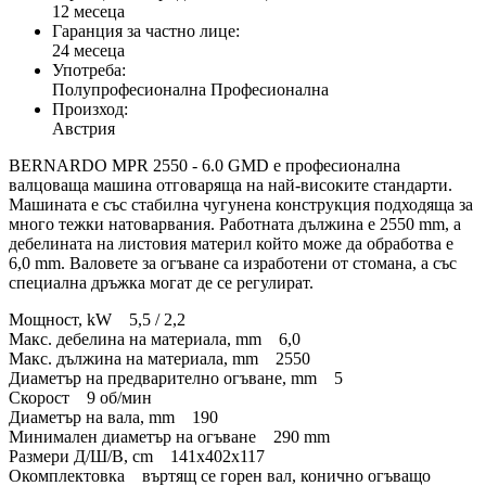
12 месеца
Гаранция за частно лице:
24 месеца
Употреба:
Полупрофесионална Професионална
Произход:
Австрия
BERNARDO MPR 2550 - 6.0 GMD е професионална
валцоваща машина отговаряща на най-високите стандарти.
Машината е със стабилна чугунена конструкция подходяща за
много тежки натоварвания. Работната дължина е 2550 mm, а
дебелината на листовия материл който може да обработва е
6,0 mm. Валовете за огъване са изработени от стомана, а със
специална дръжка могат де се регулират.
Мощност, kW 5,5 / 2,2
Макс. дебелина на материала, mm 6,0
Макс. дължина на материала, mm 2550
Диаметър на предварително огъване, mm 5
Скорост 9 об/мин
Диаметър на вала, mm 190
Минимален диаметър на огъване 290 mm
Размери Д/Ш/В, cm 141x402x117
Окомплектовка въртящ се горен вал, конично огъващо