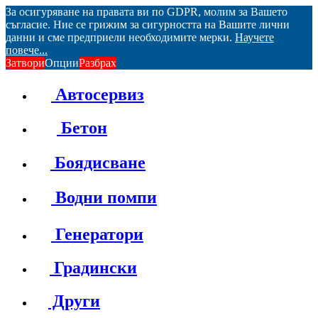
За осигуряване на правата ви по GDPR, молим за Вашето
съгласие. Ние се грижим за сигурността на Вашите лични
данни и сме предприели необходимите мерки.
Научете
повече...
Затвори
Опции
Разбрах
Автосервиз
Бетон
Боядисване
Водни помпи
Генератори
Градински
Други