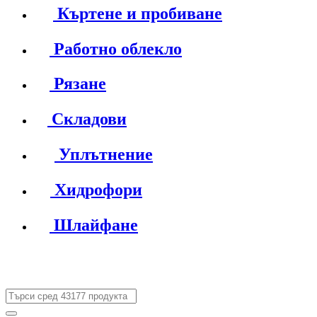
Къртене и пробиване
Работно облекло
Рязане
Складови
Уплътнение
Хидрофори
Шлайфане