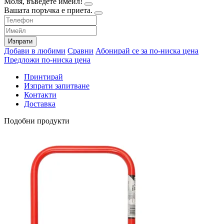
Моля, въведете имейл!
Вашата поръчка е приета.
Изпрати
Добави в любими
Сравни
Абонирай се за по-ниска цена
Предложи по-ниска цена
Принтирай
Изпрати запитване
Контакти
Доставка
Подобни продукти