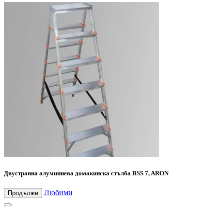
Двустранна алуминиева домакинска стълба BSS 7, ARON
Любими
Продължи