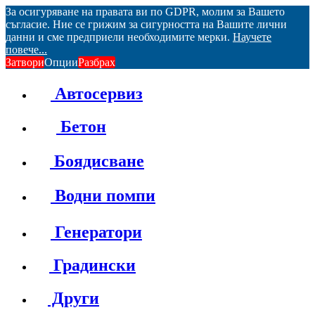
За осигуряване на правата ви по GDPR, молим за Вашето
съгласие. Ние се грижим за сигурността на Вашите лични
данни и сме предприели необходимите мерки.
Научете
повече...
Затвори
Опции
Разбрах
Автосервиз
Бетон
Боядисване
Водни помпи
Генератори
Градински
Други