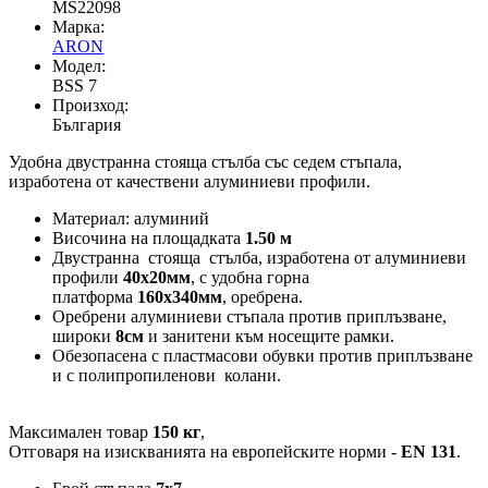
MS22098
Марка:
ARON
Модел:
BSS 7
Произход:
България
Удобна двустранна стояща стълба със седем стъпала,
изработена от качествени алуминиеви профили.
Материал: алуминий
Височина на площадката
1.50 м
Двустранна стояща стълба, изработена от алуминиеви
профили
40х20мм
, с удобна горна
платформа
160х340мм
, оребренa.
Оребрени алуминиеви стъпала против приплъзване,
широки
8см
и занитени към носещите рамки.
Обезопасена с пластмасови обувки против приплъзване
и с полипропиленови колани.
Максимален товар
150 кг
,
Отговаря на изискванията на европейските норми -
EN 131
.