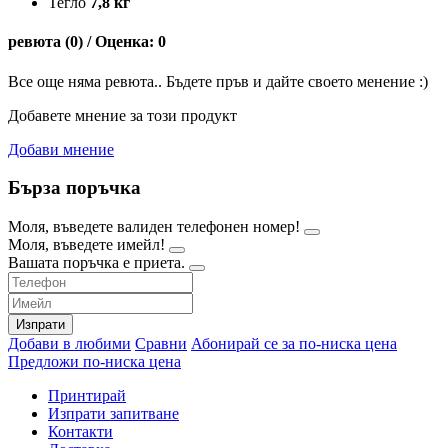
Тегло
7,8 кг
ревюта (0) / Оценка: 0
Все още няма ревюта.. Бъдете пръв и дайте своето менение :)
Добавете мнение за този продукт
Добави мнение
Бърза поръчка
Моля, въведете валиден телефонен номер!
Моля, въведете имейл!
Вашата поръчка е приета.
Изпрати
Добави в любими
Сравни
Абонирай се за по-ниска цена
Предложи по-ниска цена
Принтирай
Изпрати запитване
Контакти