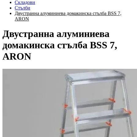
Складови
Стълби
Двустранна алуминиева домакинска стълба BSS 7,
ARON
Двустранна алуминиева
домакинска стълба BSS 7,
ARON