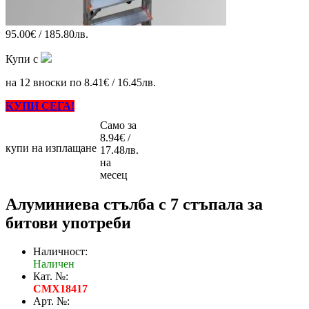
95.00€ / 185.80лв.
Купи с
на 12 вноски по 8.41€ / 16.45лв.
КУПИ СЕГА!
Само за
8.94€ /
купи на изплащане
17.48лв.
на
месец
Алуминиева стълба с 7 стъпала за
битови употреби
Наличност:
Наличен
Кат. №:
CMX18417
Арт. №: