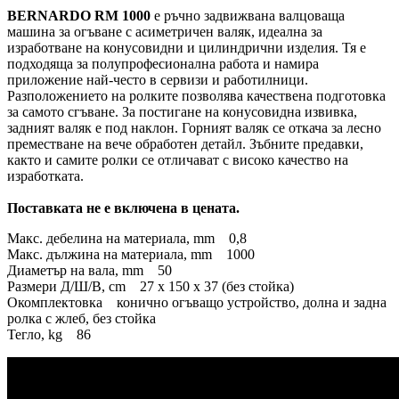
BERNARDO RM 1000
е ръчно задвижвана валцоваща
машина за огъване с асиметричен валяк, идеална за
изработване на конусовидни и цилиндрични изделия. Тя е
подходяща за полупрофесионална работа и намира
приложение най-често в сервизи и работилници.
Разположението на ролките позволява качествена подготовка
за самото сгъване. За постигане на конусовидна извивка,
задният валяк е под наклон. Горният валяк се откача за лесно
преместване на вече обработен детайл. Зъбните предавки,
както и самите ролки се отличават с високо качество на
изработката.
Поставката не е включена в цената.
Макс. дебелина на материала, mm 0,8
Макс. дължина на материала, mm 1000
Диаметър на вала, mm 50
Размери Д/Ш/В, cm 27 х 150 х 37 (без стойка)
Окомплектовка конично огъващо устройство, долна и задна
ролка с жлеб, без стойка
Тегло, kg 86