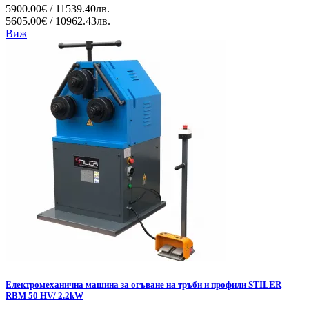
5900.00€ / 11539.40лв.
5605.00€ / 10962.43лв.
Виж
Електромеханична машина за огъване на тръби и профили STILER
RBM 50 HV/ 2.2kW