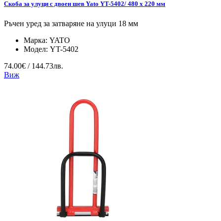
Скоба за улуци с двоен шев Yato YT-5402/ 480 x 220 мм
Ръчен уред за затваряне на улуци 18 мм
Марка:
YATO
Модел:
YT-5402
74.00€ / 144.73лв.
Виж