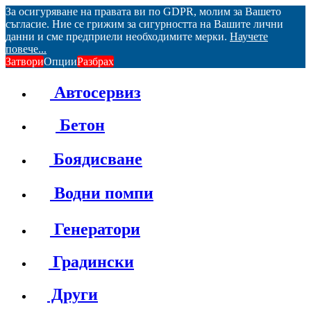
За осигуряване на правата ви по GDPR, молим за Вашето
съгласие. Ние се грижим за сигурността на Вашите лични
данни и сме предприели необходимите мерки.
Научете
повече...
Затвори
Опции
Разбрах
Автосервиз
Бетон
Боядисване
Водни помпи
Генератори
Градински
Други