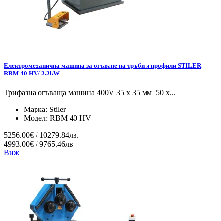
Електромеханична машина за огъване на тръби и профили STILER
RBM 40 HV/ 2.2kW
Трифазна огъваща машина 400V 35 х 35 мм 50 x...
Марка:
Stiler
Модел:
RBM 40 HV
5256.00€ / 10279.84лв.
4993.00€ / 9765.46лв.
Виж