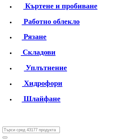
Къртене и пробиване
Работно облекло
Рязане
Складови
Уплътнение
Хидрофори
Шлайфане