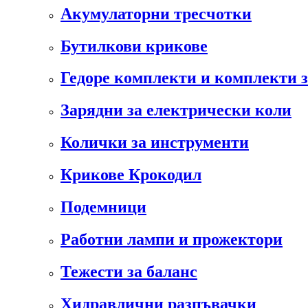
Акумулаторни тресчотки
Бутилкови крикове
Гедоре комплекти и комплекти 
Зарядни за електрически коли
Колички за инструменти
Крикове Крокодил
Подемници
Работни лампи и прожектори
Тежести за баланс
Хидравлични разпъвачки