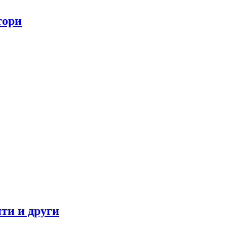
тори
ти и други