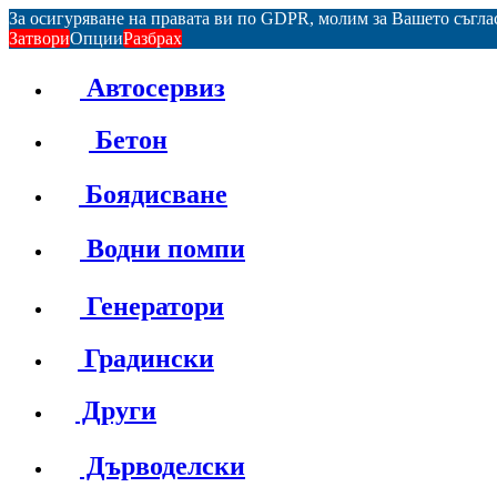
За осигуряване на правата ви по GDPR, молим за Вашето съгл
Затвори
Опции
Разбрах
Автосервиз
Бетон
Боядисване
Водни помпи
Генератори
Градински
Други
Дърводелски