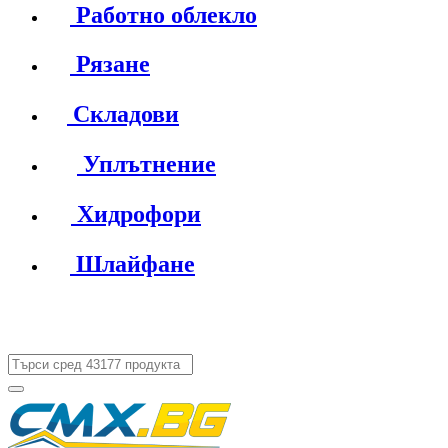
Работно облекло
Рязане
Складови
Уплътнение
Хидрофори
Шлайфане