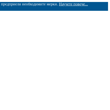
ме предприели необходимите мерки.
Научете повече...