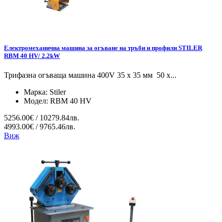
Електромеханична машина за огъване на тръби и профили STILER
RBM 40 HV/ 2.2kW
Трифазна огъваща машина 400V 35 х 35 мм 50 x...
Марка:
Stiler
Модел:
RBM 40 HV
5256.00€ / 10279.84лв.
4993.00€ / 9765.46лв.
Виж