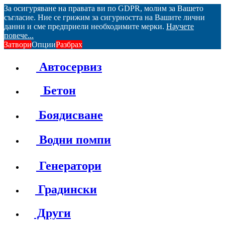
За осигуряване на правата ви по GDPR, молим за Вашето
съгласие. Ние се грижим за сигурността на Вашите лични
данни и сме предприели необходимите мерки.
Научете
повече...
Затвори
Опции
Разбрах
Автосервиз
Бетон
Боядисване
Водни помпи
Генератори
Градински
Други