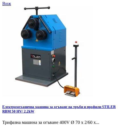
Виж
Електромеханична машина за огъване на тръби и профили STILER
RBM 50 HV/ 2.2kW
Трифазна машина за огъване 400V Ø 70 x 2/60 x...