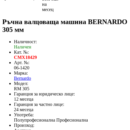
на
месец
Ръчна валцоваща машина BERNARDO
305 мм
Наличност:
Наличен
Кат. №:
CMX18429
Арт. №:
06-1420
Марка:
Bernardo
Модел:
RM 305
Гаранция за юридическо лице:
12 месеца
Гаранция за частно лице:
24 месеца
Употреба:
Полупрофесионална Професионална
Произход: