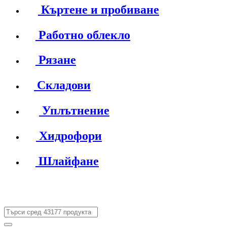
Къртене и пробиване
Работно облекло
Рязане
Складови
Уплътнение
Хидрофори
Шлайфане