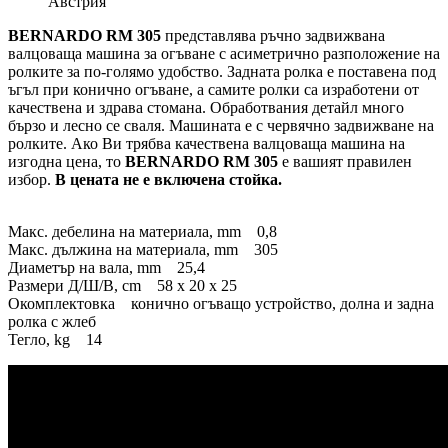
Австрия
BERNARDO RM 305
представлява ръчно задвижвана
валцоваща машина за огъване с асиметрично разположение на
ролките за по-голямо удобство. Задната ролка е поставена под
ъгъл при конично огъване, а самите ролки са изработени от
качествена и здрава стомана. Обработвания детайл много
бързо и лесно се сваля. Машината е с червячно задвижване на
ролките. Ако Ви трябва качествена валцоваща машина на
изгодна цена, то
BERNARDO RM 305
е вашият правилен
избор.
В цената не е включена стойка.
Макс. дебелина на материала, mm 0,8
Макс. дължина на материала, mm 305
Диаметър на вала, mm 25,4
Размери Д/Ш/В, cm 58 x 20 x 25
Окомплектовка конично огъващо устройство, долна и задна
ролка с жлеб
Тегло, kg 14